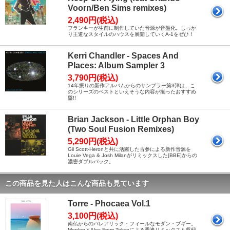
Voorn/Ben Sims remixes)
2,490円(税込)
フランキーが生前に制作していた音源が音盤化。しっか
り王道なスタイルのハウスを展開していくA-1をぜひ！
Kerri Chandler - Spaces And
Places: Album Sampler 3
3,790円(税込)
14年振りの新作アルバムからのサンプラー第3弾は、こ
のシリーズのベストといえそうな内容が揃ったおすすめ
盤!!
Brian Jackson - Little Orphan Boy
(Two Soul Fusion Remixes)
5,290円(税込)
Gil Scott-Heronと共に活躍した古参による新作音源を
Louie Vega & Josh Milanがリミックスした[BBE]からの
濃密ダブルパック。
この商品を見た人はこんな商品も見ています
Torre - Phocaea Vol.1
3,100円(税込)
南仏からのバレアリック・フィールなモダン・ブギー。
MoplenとAlex From Tokyoによる秀逸リミックスも収録