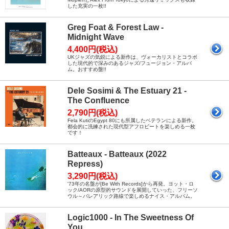
した充実の一枚!!
Greg Foat & Forest Law -
Midnight Wave
4,400円(税込)
UKジャズの気鋭による新作は、ヴォーカリストとコラボ
した現代的で深みのあるジャズ/フュージョン・アルバ
ム。おすすめ盤!!
Dele Sosimi & The Estuary 21 -
The Confluence
2,790円(税込)
Fela KutiのEgypt 80にも所属したベテランによる新作。
都会的に洗練された現代型アフロビートを楽しめる一枚
です！
Batteaux - Batteaux (2022
Repress)
3,290円(税込)
'73年の名盤が[Be With Records]から再発。ヨット・ロ
ック/AORの原型的サウンドを展開していった、フリーソ
ウル～バレアリック路線で楽しめるナイス・アルバム。
Logic1000 - In The Sweetness Of
You