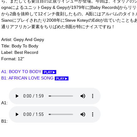
ら、またしても要注目の正規リイシューが登場。今回は、イタリアのシンガー/
ognaによるユニットGepy & Gepyが1979年に[Baby Records]から
から2曲を抜粋して12インチ復刻したもの。A面にはアルバムのタイトル曲"Bod
Sianoにプレイされたり2008年にSteve KoteyのEditが出ていたこともある
通りアフリカン要素をちりばめたB面が特にナイスですね！
Artist: Gepy And Gepy
Title: Body To Body
Label: Best Record
Format: 12"
A1: BODY TO BODY
B1: AFRICAN LOVE SONG
A1:
B1: