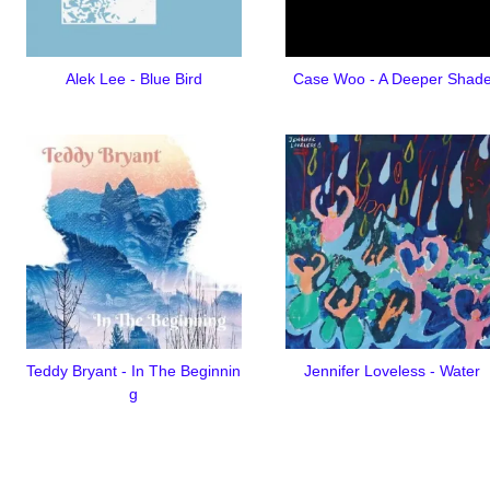
Alek Lee - Blue Bird
Case Woo - A Deeper Shad
Teddy Bryant - In The Beginnin
Jennifer Loveless - Water
g