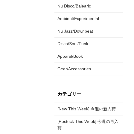
Nu Disco/Balearic
Ambient/Experimental
Nu Jazz/Downbeat
Disco/Soul/Funk
Apparel/Book
Gear/Accessories
カテゴリー
[New This Week] 今週の新入荷
[Restock This Week] 今週の再入
荷