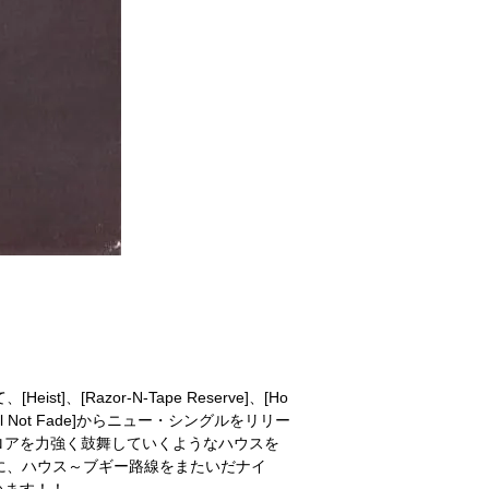
st]、[Razor-N-Tape Reserve]、[Ho
hall Not Fade]からニュー・シングルをリリー
ロアを力強く鼓舞していくようなハウスを
頭に、ハウス～ブギー路線をまたいだナイ