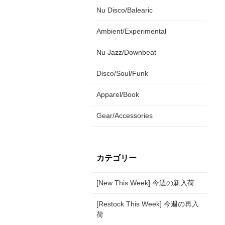
Nu Disco/Balearic
Ambient/Experimental
Nu Jazz/Downbeat
Disco/Soul/Funk
Apparel/Book
Gear/Accessories
カテゴリー
[New This Week] 今週の新入荷
[Restock This Week] 今週の再入
荷