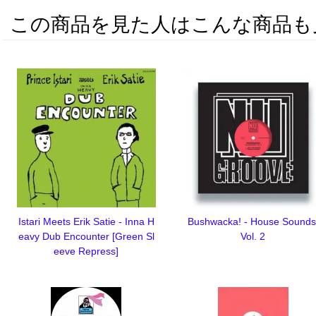
この商品を見た人はこんな商品も
Istari Meets Erik Satie - Inna H
Bushwacka! - House Sounds
eavy Dub Encounter [Green Sl
Vol. 2
eeve Repress]