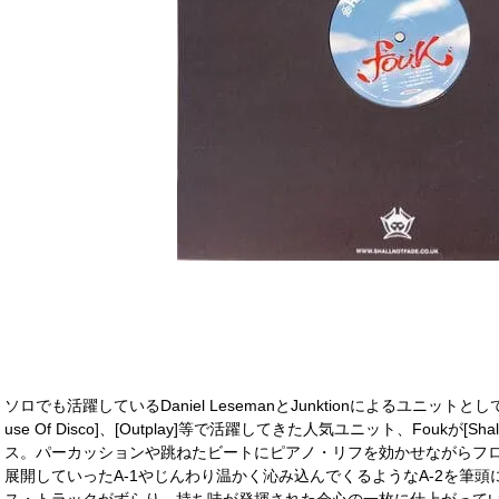
ソロでも活躍しているDaniel LesemanとJunktionによるユニットとして、[Hei
use Of Disco]、[Outplay]等で活躍してきた人気ユニット、Foukが[S
ス。パーカッションや跳ねたビートにピアノ・リフを効かせながらフ
展開していったA-1やじんわり温かく沁み込んでくるようなA-2を筆