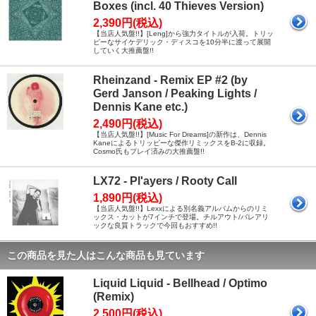
Boxes (incl. 40 Thieves Version)
2,390円(税込)
【当店人気盤!!】[Leng]から強力タイトルが入荷。トリッ
ピーなサイケデリック・ディスコを10分半に渡って展開
していく大推薦盤!!
Rheinzand - Remix EP #2 (by
Gerd Janson / Peaking Lights /
Dennis Kane etc.)
2,490円(税込)
【当店人気盤!!】[Music For Dreams]の新作は、Dennis
Kaneによるトリッピーな傑作リミックスをB-2に収録。
Cosmo氏もプレイ済みの大推薦盤!!
LX72 - Pl'ayers / Rooty Call
1,890円(税込)
【当店人気盤!!】Lexxによる別名義アルバムからのリミ
ックス・カットが7インチで登場。チルアウト/バレアリ
ックな良質トラックで今回もおすすめ!!
この商品を見た人はこんな商品も見ています
Liquid Liquid - Bellhead / Optimo
(Remix)
2,500円(税込)