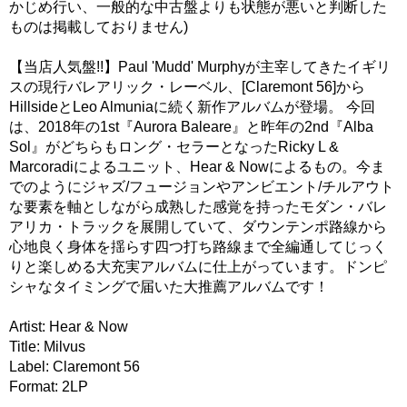
かじめ行い、一般的な中古盤よりも状態が悪いと判断した
ものは掲載しておりません)
【当店人気盤!!】Paul 'Mudd' Murphyが主宰してきたイギリ
スの現行バレアリック・レーベル、[Claremont 56]から
HillsideとLeo Almuniaに続く新作アルバムが登場。 今回
は、2018年の1st『Aurora Baleare』と昨年の2nd『Alba
Sol』がどちらもロング・セラーとなったRicky L &
Marcoradiによるユニット、Hear & Nowによるもの。今ま
でのようにジャズ/フュージョンやアンビエント/チルアウト
な要素を軸としながら成熟した感覚を持ったモダン・バレ
アリカ・トラックを展開していて、ダウンテンポ路線から
心地良く身体を揺らす四つ打ち路線まで全編通してじっく
りと楽しめる大充実アルバムに仕上がっています。ドンピ
シャなタイミングで届いた大推薦アルバムです！
Artist: Hear & Now
Title: Milvus
Label: Claremont 56
Format: 2LP