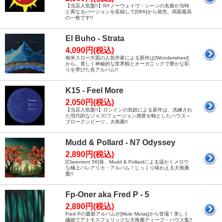
【当店人気盤!!】NYノーウェイヴ・シーンの名曲が当時
と異なるバージョンを収録して[DFA]から発売。両面最高
の一枚です!!
El Buho - Strata
4,090円(税込)
南米スロー方面の人気作家による新作は[Wonderwheel]
から。美しく神秘的な世界観とオーガニックで豊かな彩
りを帯びた良アルバム!!
K15 - Feel More
2,050円(税込)
【当店人気盤!!】ロンドンの気鋭による新作は、洗練され
た現代的なジャズ/フュージョン感覚を軸としたハウス～
ブロークンビーツ。大推薦!!
Mudd & Pollard - N7 Odyssey
2,890円(税込)
[Claremont 56]発、Mudd & Pollardによる温かくメロウ
な極上バレアリカ・アルバム！じっくり味わえる大推薦
盤!!
Fp-Oner aka Fred P - 5
2,890円(税込)
Fred Pの最新アルバムが[Mule Musiq]から登場！美しく
繊細でアトモスフェリックな大推薦ディープ・ハウス集!!