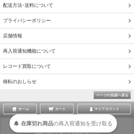
配送方法･送料について
プライバシーポリシー
店舗情報
再入荷通知機能について
レコード買取について
移転のおしらせ
ページの先頭へ戻る
ホーム
カート
マイアカウント
在庫切れ商品
の
再入荷
通知を
受け取る
表示切替 :
スマートフォン
|
PC版