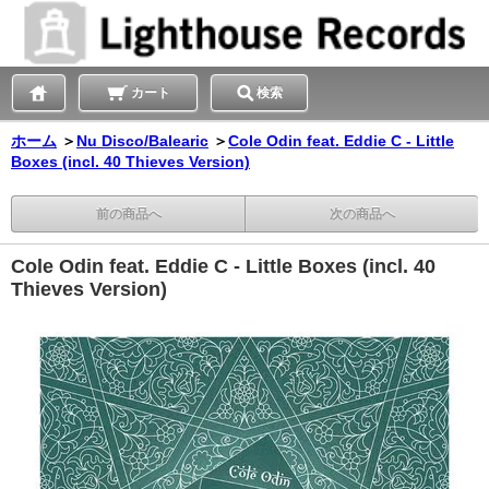
カート
検索
ホーム
＞
Nu Disco/Balearic
＞
Cole Odin feat. Eddie C - Little
Boxes (incl. 40 Thieves Version)
前の商品へ
次の商品へ
Cole Odin feat. Eddie C - Little Boxes (incl. 40
Thieves Version)