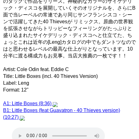
のタッグで作品をリリース。神秘的なカラーのサイケデリ
ック・ディスコを展開していくそのオリジナルを、さらにB
面で当レーベルの常連であり同じサンフランシスコ・シー
ンで活躍してきた40 Thievesが リミックス。原曲の世界観
を拡張させながらトリッピーなフィーリングがたっぷりと
盛り込まれたサイケデリック・ディスコへと仕立てた、ち
ょっとこれは近年の[Leng]カタログの中でもダントツなので
はと思わせるレベルの最高な仕上がりとなっています。10
分半に渡る構成力もお見事。当店大推薦の一枚です！！
Artist: Cole Odin feat. Eddie C
Title: Little Boxes (incl. 40 Thieves Version)
Label: Leng
Format: 12"
A1: Little Boxes (8:36)
B1: Little Boxes (feat Guavatron - 40 Thieves version)
(10:27)