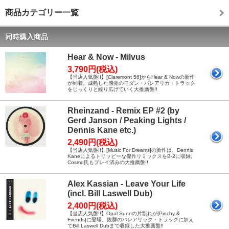
商品カテゴリー一覧
同時購入商品
Hear & Now - Milvus
3,790円(税込)
【当店人気盤!!】[Claremont 56]からHear & Nowの新作
が到着。成熟した感覚のモダン・バレアリカ・トラック
をじっくりと繰り広げていく大推薦盤!!
Rheinzand - Remix EP #2 (by
Gerd Janson / Peaking Lights /
Dennis Kane etc.)
2,490円(税込)
【当店人気盤!!】[Music For Dreams]の新作は、Dennis
Kaneによるトリッピーな傑作リミックスをB-2に収録。
Cosmo氏もプレイ済みの大推薦盤!!
Alex Kassian - Leave Your Life
(incl. Bill Laswell Dub)
2,400円(税込)
【当店人気盤!!】Opal Sunnの片割れが[Pinchy &
Friends]に登場。抜群のバレアリック・トラックに加え
てBill Laswell Dubまで収録した大推薦盤!!