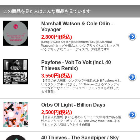
この商品を見た人はこんな商品も見ています
Marshall Watson & Cole Odin -
Voyager
2,800円(税込)
[Leng]のCole Odinと[NuNorthern Soul]のMarshall
Watsonがタッグを組んだ、バレアリック/コズミック/サ
イケデリックなニュー・ディスコ。大推薦です!!
Payfone - Volt To Volt (incl. 40
Thieves Remix)
3,550円(税込)
【待望の再入荷!!】シンプルで中毒性のあるPayfoneらし
いモダン・ブギーに加え、40 Thievesによるアシッディ
ーでダビーなニュー・ディスコ・リミックスも収録した
大推薦盤!!
Orbs Of Light - Billion Days
2,500円(税込)
【当店人気盤!!】[Leng]発のドリーミーで中毒性のある陽
性バレアリック・ポップ。40 ThievesとMind Fairによる
リミックスも収録したおすすめ盤!!
40 Thieves - The Sandpiper / Sky