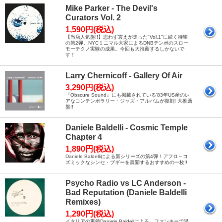
Mike Parker - The Devil's
Curators Vol. 2
1,590円(税込)
【当店人気盤!!】思わず震えが走った"Vol.1"に続く待望
の第2弾。NYCミニマル大家によるDNBテンポのスロー
モーテクノ実験の成果。今回も大推薦するしかないで
す！
Larry Chernicoff - Gallery Of Air
3,290円(税込)
『Obscure Sound』にも掲載されている'83年US産のレ
アなコンテンポラリー・ジャズ・アルバムが復刻! 大推薦
盤!!
Daniele Baldelli - Cosmic Temple
Chapter 4
1,890円(税込)
Daniele Baldelliによる新シリーズの第4弾！アフロ～コ
ズミックなシンセ・ブギーを展開するおすすめの一枚!!
Psycho Radio vs LC Anderson -
Bad Reputation (Daniele Baldelli
Remixes)
1,290円(税込)
イタリアの重鎮Daniele Baldellによる、ファンキーで温