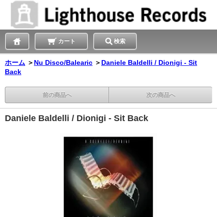
カート
検索
ホーム
＞
Nu Disco/Balearic
＞
Daniele Baldelli / Dionigi - Sit
Back
前の商品へ
次の商品へ
Daniele Baldelli / Dionigi - Sit Back