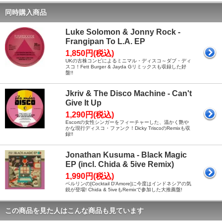
同時購入商品
Luke Solomon & Jonny Rock -
Frangipan To L.A. EP
1,850円(税込)
UKの古株コンビによるミニマル・ディスコ～ダブ・ディ
スコ！Fett Burger & Jayda Gリミックスも収録した好
盤!!
Jkriv & The Disco Machine - Can't
Give It Up
1,290円(税込)
Escortの女性シンガーをフィーチャーした、温かく艶や
かな現行ディスコ・ファンク！Dicky TriscoのRemixも収
録!!
Jonathan Kusuma - Black Magic
EP (incl. Chida & 5ive Remix)
1,990円(税込)
ベルリンの[Cocktail D'Amore]に今度はインドネシアの気
鋭が登場! Chida & 5iveもRemixで参加した大推薦盤!
この商品を見た人はこんな商品も見ています