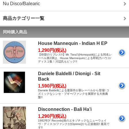
Nu Disco/Balearic
商品カテゴリー一覧
同時購入商品
House Mannequin - Indian H EP
1,290円(税込)
【待望のリプレス!!】Mr. Tiesの[Homopatik]による同名レ
ーベル第2弾は、House Mannequinによる即戦力ハウス/
ディスコ集！川辺氏もピック!!
Daniele Baldelli / Dionigi - Sit
Back
1,590円(税込)
Daniele Baldelliによる最新作が新レーベルから登場! コ
ズミックなシンセ・ブギー/ファンクを展開する大推薦
盤!!
Disconnection - Bali Ha’i
1,290円(税込)
1982年[Y Records]発のエキゾチックなニューウェイ
ヴ・ディスコ/ファンクが[Optimo]から正規復刻! 最高で
す!!