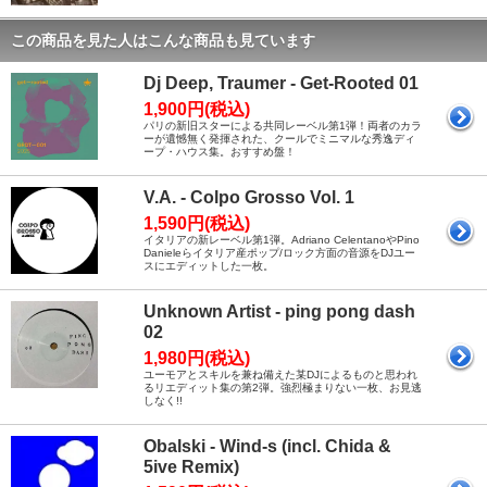
この商品を見た人はこんな商品も見ています
Dj Deep, Traumer - Get-Rooted 01
1,900円(税込)
パリの新旧スターによる共同レーベル第1弾！両者のカラ
ーが遺憾無く発揮された、クールでミニマルな秀逸ディ
ープ・ハウス集。おすすめ盤！
V.A. - Colpo Grosso Vol. 1
1,590円(税込)
イタリアの新レーベル第1弾。Adriano CelentanoやPino
Danieleらイタリア産ポップ/ロック方面の音源をDJユー
スにエディットした一枚。
Unknown Artist - ping pong dash
02
1,980円(税込)
ユーモアとスキルを兼ね備えた某DJによるものと思われ
るリエディット集の第2弾。強烈極まりない一枚、お見逃
しなく!!
Obalski - Wind-s (incl. Chida &
5ive Remix)