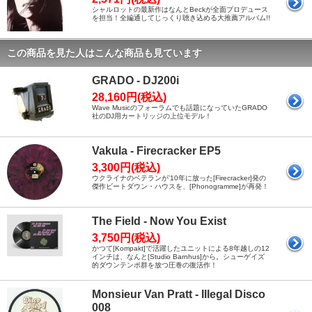
シャルロットの最新作はなんとBeckが全面プロデュース
を担当！全編通してじっくり聴き込める大推薦アルバム!!
この商品を見た人はこんな商品も見ています
GRADO - DJ200i
28,160円(税込)
Wave Musicのフォーラムでも話題になっていたGRADO
社のDJ用カートリッジの上位モデル！
Vakula - Firecracker EP5
3,300円(税込)
ウクライナのベテランが’10年に放った[Firecracker]発の
傑作ビートダウン・ハウスを、[Phonogramme]が再発！
The Field - Now You Exist
3,750円(税込)
かつて[Kompakt]で活躍したユニットによる8年越しの12
インチは、なんと[Studio Barnhus]から。シューゲイズ
的ダウンテンポ群を放つ圧巻の復活作！
Monsieur Van Pratt - Illegal Disco
008