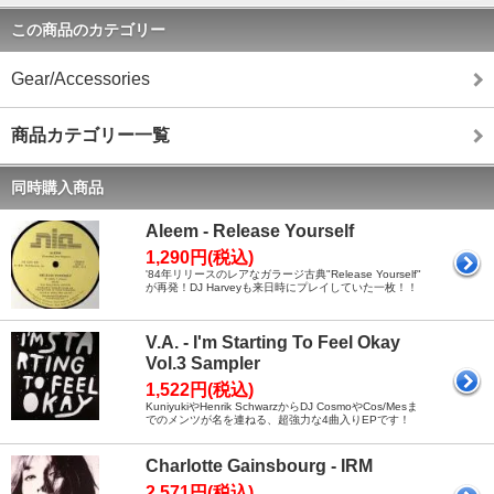
この商品のカテゴリー
Gear/Accessories
商品カテゴリー一覧
同時購入商品
Aleem - Release Yourself
1,290円(税込)
'84年リリースのレアなガラージ古典"Release Yourself"
が再発！DJ Harveyも来日時にプレイしていた一枚！！
V.A. - I'm Starting To Feel Okay
Vol.3 Sampler
1,522円(税込)
KuniyukiやHenrik SchwarzからDJ CosmoやCos/Mesま
でのメンツが名を連ねる、超強力な4曲入りEPです！
Charlotte Gainsbourg - IRM
2,571円(税込)