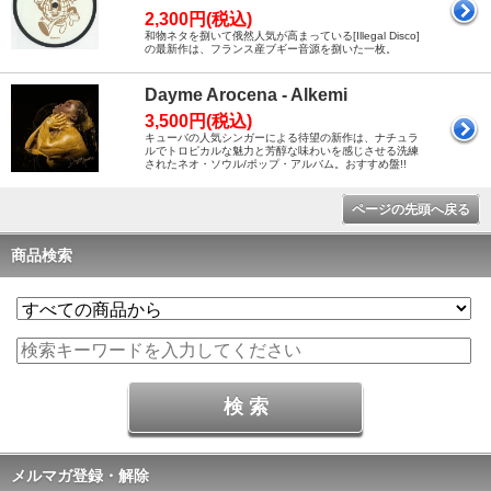
2,300円(税込)
和物ネタを捌いて俄然人気が高まっている[Illegal Disco]
の最新作は、フランス産ブギー音源を捌いた一枚。
Dayme Arocena - Alkemi
3,500円(税込)
キューバの人気シンガーによる待望の新作は、ナチュラ
ルでトロピカルな魅力と芳醇な味わいを感じさせる洗練
されたネオ・ソウル/ポップ・アルバム。おすすめ盤!!
ページの先頭へ戻る
商品検索
メルマガ登録・解除