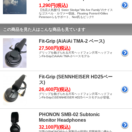
1,290円(税込)
【当店人気盤!!】Sister Sledge"We Are Family"のナイス
なゴスペル・カヴァー収録。Floating PointsやGilles
Petersonらもサポート、Nori氏もピック!!
この商品を見た人はこんな商品も見ています
Fit-Grip (AiAiAi TMA-2 ベース)
27,500円(税込)
グリップを曲げられる片耳ヘッドフォン片耳ヘッドフォ
ンFit-GripのAiAiAi TMA-2ベースモデル
Fit-Grip (SENNHEISER HD25ベー
ス)
26,400円(税込)
グリップを曲げられる片耳ヘッドフォン片耳ヘッドフォ
ンFit-GripのSENNHEISER HD25ベースモデルが登場。
PHONON SMB-02 Subtonic
Monitor Headphones
32,100円(税込)
話題の[PHONON]から新製品が登場!! 空間表現に優れた