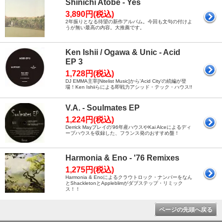
Shinichi Atobe - Yes
3,890円(税込)
2年振りとなる待望の新作アルバム。今回も文句の付けよ
うが無い最高の内容。大推薦です。
Ken Ishii / Ogawa & Unic - Acid
EP 3
1,728円(税込)
DJ EMMA主宰[Nitelist Music]から'Acid City'の続編が登
場！Ken Ishiiらによる即戦力アシッド・テック・ハウス!!
V.A. - Soulmates EP
1,224円(税込)
Derrick Mayプレイの'96年産ハウスやKai Alceによるディ
ープハウスを収録した、フランス発のおすすめ盤！
Harmonia & Eno - '76 Remixes
1,275円(税込)
Harmonia & Enoによるクラウトロック・ナンバーをなん
とShackletonとAppleblimがダブステップ・リミック
ス！！
ページの先頭へ戻る