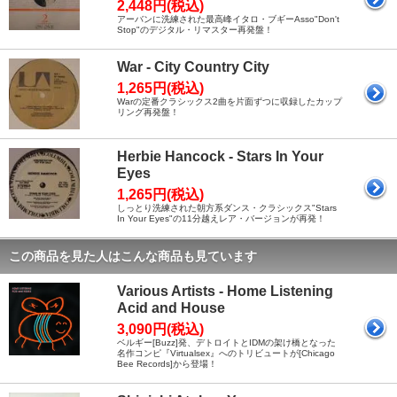
2,448円(税込)
アーバンに洗練された最高峰イタロ・ブギーAsso"Don't
Stop"のデジタル・リマスター再発盤！
War - City Country City
1,265円(税込)
Warの定番クラシックス2曲を片面ずつに収録したカップ
リング再発盤！
Herbie Hancock - Stars In Your
Eyes
1,265円(税込)
しっとり洗練された朝方系ダンス・クラシックス"Stars
In Your Eyes"の11分越えレア・バージョンが再発！
この商品を見た人はこんな商品も見ています
Various Artists - Home Listening
Acid and House
3,090円(税込)
ベルギー[Buzz]発、デトロイトとIDMの架け橋となった
名作コンピ『Virtualsex』へのトリビュートが[Chicago
Bee Records]から登場！