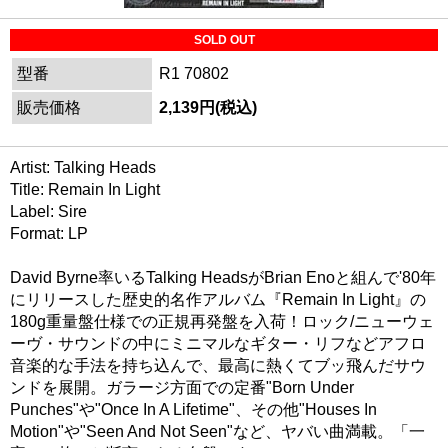
SOLD OUT
型番
R1 70802
販売価格
2,139円(税込)
Artist: Talking Heads
Title: Remain In Light
Label: Sire
Format: LP
David Byrne率いるTalking HeadsがBrian Enoと組んで'80年
にリリースした歴史的名作アルバム『Remain In Light』の
180g重量盤仕様での正規再発盤を入荷！ロック/ニューウェ
ーヴ・サウンドの中にミニマルなギター・リフなどアフロ
音楽的な手法を持ち込んで、最高に熱くてブッ飛んだサウ
ンドを展開。ガラージ方面での定番"Born Under
Punches"や"Once In A Lifetime"、その他"Houses In
Motion"や"Seen And Not Seen"など、ヤバい曲満載。「一