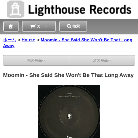
カート
検索
ホーム
＞
House
＞
Moomin - She Said She Won't Be That Long
Away
前の商品へ
次の商品へ
Moomin - She Said She Won't Be That Long Away