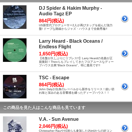
DJ Spider & Hakim Murphy -
Audio Tagz EP
864円(税込)
US新世代プロデューサー2人が再びタッグを組んだ強力
盤! ドープな路線からジャズ・ハウスまで全曲秀逸!!
Larry Heard - Black Oceans /
Endless Flight
1,650円(税込)
【名盤が久しぶりにリプレス!!】Larry Heardの名曲が正
規復刻！Theoらもプレイしてきたフロアユースなディー
プハウス古典"Black Oceans"、特に最高です!!
TSC - Escape
864円(税込)
John Dalyが自身のレーベルから新作をリリース！鋭い切
れ味と深みのある音響感を纏ったディープハウス！！
この商品を見た人はこんな商品も見ています
V.A. - Sun Avenue
2,046円(税込)
Christopher RauやXDBらも参加した[Aim]からの好コン