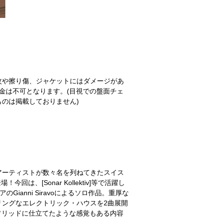
紋や擦り傷、ジャケットにはダメージがあ
金は不可となります。(目視での盤面チェ
のは掲載しておりません)
MBはじめ気鋭アーティストが数々名を列ねてきたスイス
！今回は、[Sonar Kollektiv]等で活躍し
Gianni Siravoによるソロ作品。重厚な
リングなエレクトリック・ハウスを2曲展開
ンかつソリッドに仕立てたような感覚もある内容