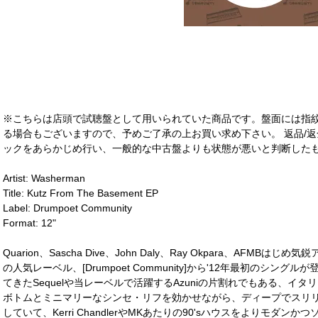
※こちらは店頭で試聴盤として用いられていた商品です。盤面には指
る場合もございますので、予めご了承の上お買い求め下さい。 返品/返
ックをあらかじめ行い、一般的な中古盤よりも状態が悪いと判断したも
Artist: Washerman
Title: Kutz From The Basement EP
Label: Drumpoet Community
Format: 12"
Quarion、Sascha Dive、John Daly、Ray Okpara、AF
の人気レーベル、[Drumpoet Community]から'12年最初のシングルが登場
てきたSequelや当レーベルで活躍するAzuniの片割れでもある、イタリアの
ボトムとミニマリーなシンセ・リフを効かせながら、ディープでスリ
していて、Kerri ChandlerやMKあたりの90'sハウスをよりモダ