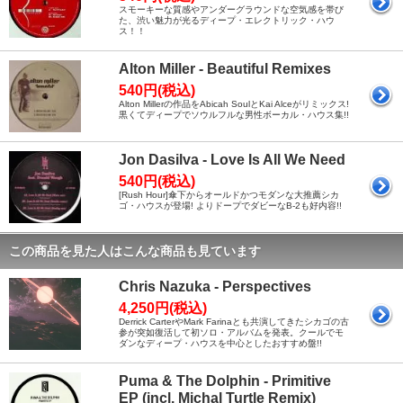
スモーキーな質感やアンダーグラウンドな空気感を帯び
た、渋い魅力が光るディープ・エレクトリック・ハウ
ス！！
Alton Miller - Beautiful Remixes
540円(税込)
Alton Millerの作品をAbicah SoulとKai Alceがリミックス!
黒くてディープでソウルフルな男性ボーカル・ハウス集!!
Jon Dasilva - Love Is All We Need
540円(税込)
[Rush Hour]傘下からオールドかつモダンな大推薦シカ
ゴ・ハウスが登場! よりドープでダビーなB-2も好内容!!
この商品を見た人はこんな商品も見ています
Chris Nazuka - Perspectives
4,250円(税込)
Derrick CarterやMark Farinaとも共演してきたシカゴの古
参が突如復活して初ソロ・アルバムを発表。クールでモ
ダンなディープ・ハウスを中心としたおすすめ盤!!
Puma & The Dolphin - Primitive
EP (incl. Michal Turtle Remix)