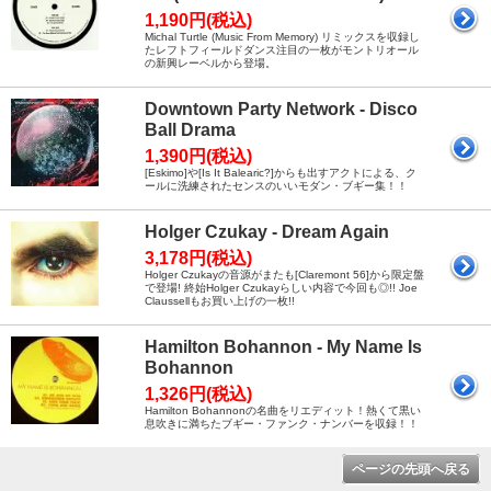
1,190円(税込)
Michal Turtle (Music From Memory) リミックスを収録し
たレフトフィールドダンス注目の一枚がモントリオール
の新興レーベルから登場。
Downtown Party Network - Disco
Ball Drama
1,390円(税込)
[Eskimo]や[Is It Balearic?]からも出すアクトによる、ク
ールに洗練されたセンスのいいモダン・ブギー集！！
Holger Czukay - Dream Again
3,178円(税込)
Holger Czukayの音源がまたも[Claremont 56]から限定盤
で登場! 終始Holger Czukayらしい内容で今回も◎!! Joe
Claussellもお買い上げの一枚!!
Hamilton Bohannon - My Name Is
Bohannon
1,326円(税込)
Hamilton Bohannonの名曲をリエディット！熱くて黒い
息吹きに満ちたブギー・ファンク・ナンバーを収録！！
ページの先頭へ戻る