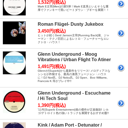
1,532円(税込)
Mark E主宰[Merc]の第5弾！Mark E直系といえそうな重
厚でファンキーで黒いビートダウン・ブギーを展開！！
Roman Flügel- Dusty Jukebox
3,450円(税込)
ヒットが続くGerd Janson主宰[Running Back]発、ジャ
ーマン・テクノ巨匠によるレトロ・フューチャーなエレ
クトロ・ハウス！
Glenn Underground - Moog
Vibrations / Urban Flight To Atiner
1,491円(税込)
Glennが[Superb]から最新作をリリース! メロディアスな
シンセが炸裂する、最高の漆黒フュージョン・ハウス
に！DJ Nori氏、DJ Nobu氏、DJ Spen、Boo Williams、
Francois K.等がプレイ中!!
Glenn Underground - Escuchame
/ Hi Tech Soul
1,390円(税込)
'11年[Superb Entertainment]発の傑作が正規復刻! シカ
ゴ/デトロイト色の強いトラックを展開するおすすめ盤!!
Kink / Adam Port - Detunator /