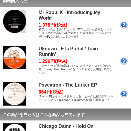
同時購入商品
Mr Raoul K - Introducing My
World
1,378円(税込)
初アルバムからの12"カット! アフリカンな要素とエレク
トリック感が高レベルで融合した大推薦ディープハウス!!
Hikaru氏もお買い上げの一枚!!
Uknown - E Is Portal / Train
Runnin'
1,296円(税込)
フォーキーで祝祭感溢れるバレアリック・ロック的なA
面、"Long Train Runnin'"をインスト化したB面、両方ナ
イス!!
Psycatron - The Lurker EP
864円(税込)
[Planet E]からも出す新鋭による、ピーク仕様のプロッギ
ー・ミニマル！[Cocoon]や[Drumcode]系の音好きに!!
この商品を見た人はこんな商品も見ています
Chicago Damn - Hold On