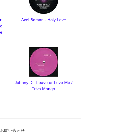
r
Axel Boman - Holy Love
no
ve
Johnny D - Leave or Love Me /
Triva Mango
お問い合わせ