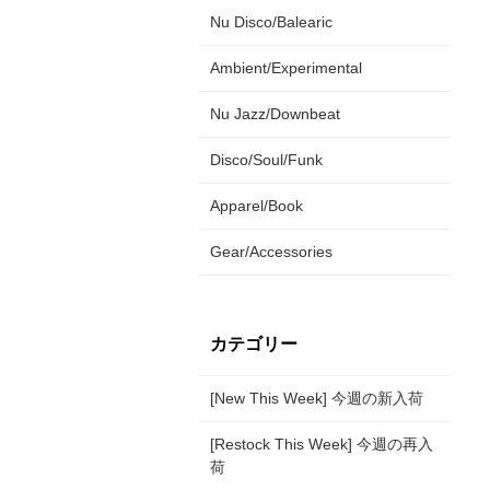
Nu Disco/Balearic
Ambient/Experimental
Nu Jazz/Downbeat
Disco/Soul/Funk
Apparel/Book
Gear/Accessories
カテゴリー
[New This Week] 今週の新入荷
[Restock This Week] 今週の再入
荷