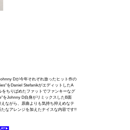
とJohnny Dが今年それぞれ放ったヒット作の
をDaniel StefanikがエディットしたA
ォイス・サンプルをちりばめたファットでファンキーなグ
Me"をJohnny D自身がリミックスしたB面
替えながら、原曲よりも気持ち抑えめなテ
たなアレンジを加えたナイスな内容です!!