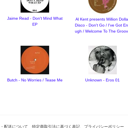
Jaime Read - Don't Mind What
Al Kent presents Million Dolla
EP
Disco - Don't Go / I've Got E
ugh / Welcome To The Groo
Butch - No Worries / Tease Me
Unknown - Eros 01
・配送について
特定商取引法に基づく表記
プライバシーポリシー