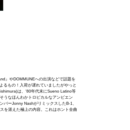
mez Land』やDOMMUNEへの出演などで話題を
によるもの！入荷が遅れていましたがやっと
mura)は、'80年代末にSueno Latino等
えそうなほんわかトロピカルなアンビエン
のメンバーJonny NashがリミックスしたB-1、
ンビエンスを湛えた極上の内容。これはホント全曲