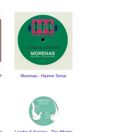
e
Morenas - Hazme Sonar
ne
Leader & Yuriano - The Albatro