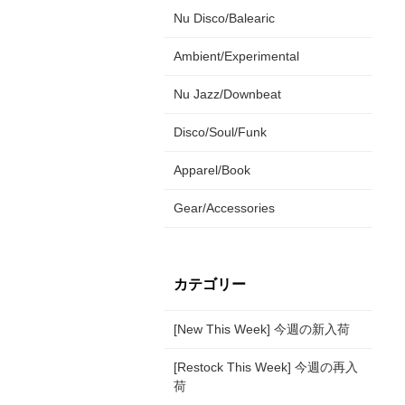
Nu Disco/Balearic
Ambient/Experimental
Nu Jazz/Downbeat
Disco/Soul/Funk
Apparel/Book
Gear/Accessories
カテゴリー
[New This Week] 今週の新入荷
[Restock This Week] 今週の再入
荷