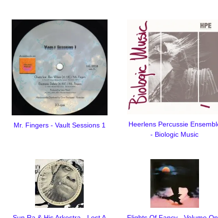
Heerlens Percussie Ensembl
Mr. Fingers - Vault Sessions 1
- Biologic Music
Sun Ra & His Arkestra - Lost A
Flights Of Fancy - Volume O