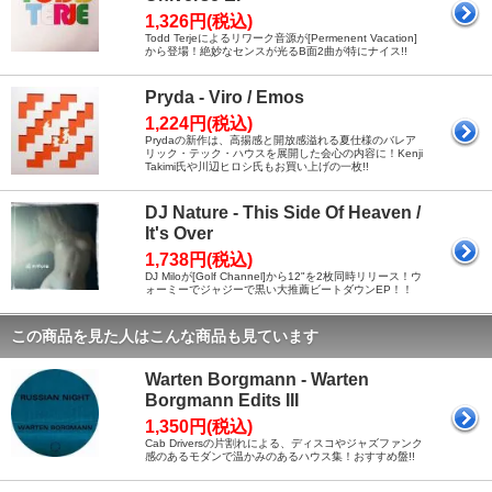
1,326円(税込)
Todd Terjeによるリワーク音源が[Permenent Vacation]
から登場！絶妙なセンスが光るB面2曲が特にナイス!!
Pryda - Viro / Emos
1,224円(税込)
Prydaの新作は、高揚感と開放感溢れる夏仕様のバレア
リック・テック・ハウスを展開した会心の内容に！Kenji
Takimi氏や川辺ヒロシ氏もお買い上げの一枚!!
DJ Nature - This Side Of Heaven /
It's Over
1,738円(税込)
DJ Miloが[Golf Channel]から12"を2枚同時リリース！ウ
ォーミーでジャジーで黒い大推薦ビートダウンEP！！
この商品を見た人はこんな商品も見ています
Warten Borgmann - Warten
Borgmann Edits III
1,350円(税込)
Cab Driversの片割れによる、ディスコやジャズファンク
感のあるモダンで温かみのあるハウス集！おすすめ盤!!