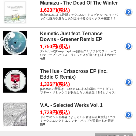
Mamazu - The Dead Of The Winter
1,620円(税込)
東京のDJによる最新ミックスCD！トロピカルでレイドバ
ックな感覚や夏らしさが漂うゆるめミックスを披露！！
Kemetic Just feat. Terrance
Downs - Greener Remix EP
1,750円(税込)
スペインの[Deep Explorer]最新作！ソフトでウォームで
好ディープ・ハウス・リミックスが揃ったおすすめの一
枚!!
The Hue - Crisscross EP (inc.
Eddie C Remix)
1,326円(税込)
[Classic]の新作は、Eddie Cによる抜群のビートダウン・
ブギー・リミックスを収録した大推薦盤！B-1もナイス!!
V.A. - Selected Werks Vol. 1
1,728円(税込)
ドイツのシンセ奏者によるカルト音源が正規復刻！コズ
ミックなエレクトロ/シンセ・ポップが収録された限定
盤!!