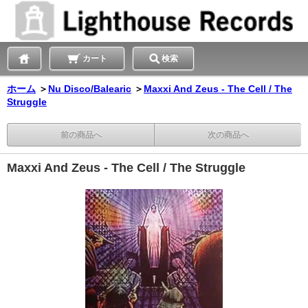
カート
検索
ホーム
＞
Nu Disco/Balearic
＞
Maxxi And Zeus - The Cell / The
Struggle
前の商品へ
次の商品へ
Maxxi And Zeus - The Cell / The Struggle