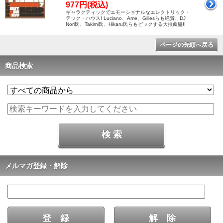
977円(税込)
ギャラクティックでエモーショナルなエレクトリック・
テック・ハウス! Luciano、Ame、Gillesらも絶賛、DJ
Nori氏、Takimi氏、Hikaru氏らもピックする大推薦盤!!
ページの先頭へ戻る
商品検索
メルマガ登録・解除