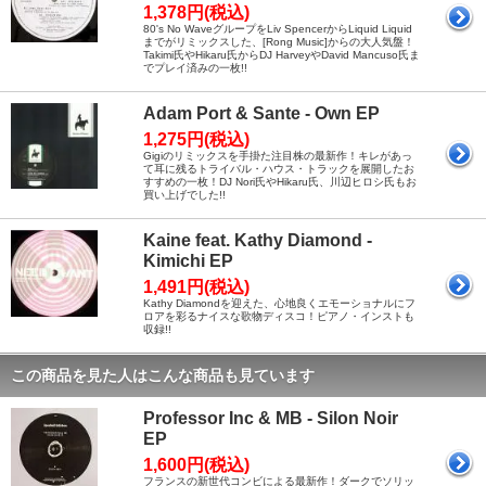
1,378円(税込)
80's No WaveグループをLiv SpencerからLiquid Liquid
までがリミックスした、[Rong Music]からの大人気盤！
Takimi氏やHikaru氏からDJ HarveyやDavid Mancuso氏ま
でプレイ済みの一枚!!
Adam Port & Sante - Own EP
1,275円(税込)
Gigiのリミックスを手掛た注目株の最新作！キレがあっ
て耳に残るトライバル・ハウス・トラックを展開したお
すすめの一枚！DJ Nori氏やHikaru氏、川辺ヒロシ氏もお
買い上げでした!!
Kaine feat. Kathy Diamond -
Kimichi EP
1,491円(税込)
Kathy Diamondを迎えた、心地良くエモーショナルにフ
ロアを彩るナイスな歌物ディスコ！ピアノ・インストも
収録!!
この商品を見た人はこんな商品も見ています
Professor Inc & MB - Silon Noir
EP
1,600円(税込)
フランスの新世代コンビによる最新作！ダークでソリッ