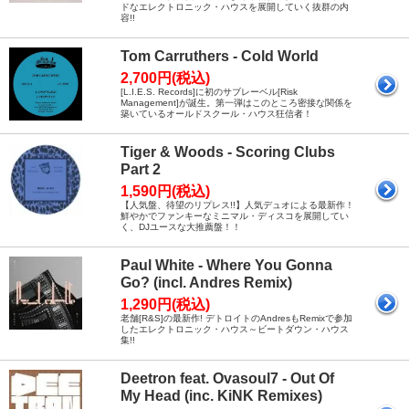
ドなエレクトロニック・ハウスを展開していく抜群の内
容!!
Tom Carruthers - Cold World
2,700円(税込)
[L.I.E.S. Records]に初のサブレーベル[Risk
Management]が誕生。第一弾はこのところ密接な関係を
築いているオールドスクール・ハウス狂信者！
Tiger & Woods - Scoring Clubs
Part 2
1,590円(税込)
【人気盤、待望のリプレス!!】人気デュオによる最新作！
鮮やかでファンキーなミニマル・ディスコを展開してい
く、DJユースな大推薦盤！！
Paul White - Where You Gonna
Go? (incl. Andres Remix)
1,290円(税込)
老舗[R&S]の最新作! デトロイトのAndresもRemixで参加
したエレクトロニック・ハウス～ビートダウン・ハウス
集!!
Deetron feat. Ovasoul7 - Out Of
My Head (inc. KiNK Remixes)