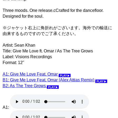
Three moods. One release.cCrafted for the dancefloor.
Designed for the soul.
※ジャケット右上に角折れがございます。海外での輸送に
由来するものですのでご了承ください。
Artist: Sean Khan
Title: Give Me Love ft. Omar / As The Tree Grows
Label: Visions Recordings
Format: 12"
A1: Give Me Love Feat. Omar
B1: Give Me Love Feat. Omar (Alex Attias Remix)
B2: As The Tree Grows
A1: