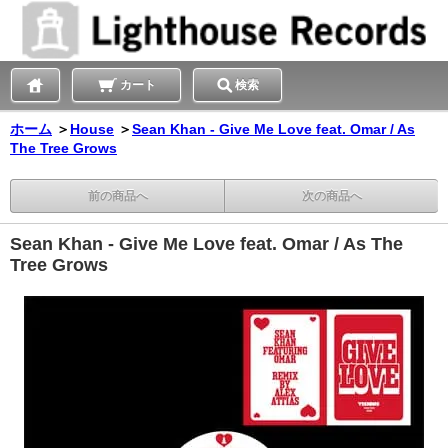
カート
検索
ホーム
＞
House
＞
Sean Khan - Give Me Love feat. Omar / As
The Tree Grows
前の商品へ
次の商品へ
Sean Khan - Give Me Love feat. Omar / As The
Tree Grows