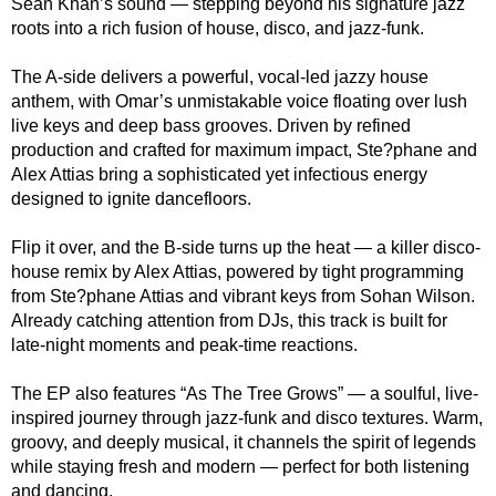
Sean Khan’s sound ― stepping beyond his signature jazz
roots into a rich fusion of house, disco, and jazz-funk.
The A-side delivers a powerful, vocal-led jazzy house
anthem, with Omar’s unmistakable voice floating over lush
live keys and deep bass grooves. Driven by refined
production and crafted for maximum impact, Ste?phane and
Alex Attias bring a sophisticated yet infectious energy
designed to ignite dancefloors.
Flip it over, and the B-side turns up the heat ― a killer disco-
house remix by Alex Attias, powered by tight programming
from Ste?phane Attias and vibrant keys from Sohan Wilson.
Already catching attention from DJs, this track is built for
late-night moments and peak-time reactions.
The EP also features “As The Tree Grows” ― a soulful, live-
inspired journey through jazz-funk and disco textures. Warm,
groovy, and deeply musical, it channels the spirit of legends
while staying fresh and modern ― perfect for both listening
and dancing.