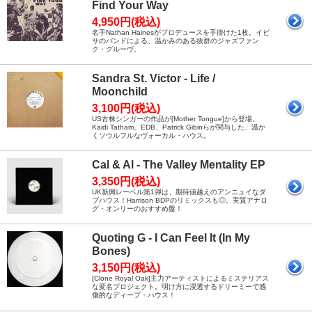
Find Your Way
4,950円(税込)
名手Nathan Hainesがプロデュースを手掛けた1枚。イビ
サのバンドによる、温かみのある抜群のジャズファン
ク・グルーヴ。
Sandra St. Victor - Life /
Moonchild
3,100円(税込)
US古株シンガーの作品が[Mother Tongue]から登場。
Kaidi Tatham、EDB、Patrick Gibinらが関与した、温か
くソウルフルなヴォーカル・ハウス。
Cal & Al - The Valley Mentality EP
3,350円(税込)
UK新興レーベル第1弾は、期待値越えのアンニュイなダ
ブハウス！Harrison BDPのリミックスも◎。実質アナロ
グ・オンリーのおすすめ盤！
Quoting G - I Can Feel It (In My
Bones)
3,150円(税込)
[Clone Royal Oak]主力アーティストによるミステリアス
な変名プロジェクト。明け方に浸透するドリーミーで感
傷的なディープ・ハウス！