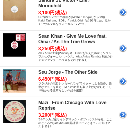
Sandra St. Victor - Life /
Moonchild
3,100円(税込)
US古株シンガーの作品が[Mother Tongue]から登場。
Kaidi Tatham、EDB、Patrick Gibinらが関与した、温か
くソウルフルなヴォーカル・ハウス。
Sean Khan - Give Me Love feat.
Omar / As The Tree Grows
3,250円(税込)
Alex Attias主宰[Visions]発、Omarを迎えた温かくソウル
フルなヴォーカル・ハウス。Alex Attias RemixとB面のジ
ャズファンク・ハウスもそれぞれ良し!!
Seu Jorge - The Other Side
6,450円(税込)
ブラジルの現行シンガー/ソングライターによる新作。豪
華なゲストを迎え、MPBの名曲も取り上げながらじっく
り聴かせる素晴らしい作品を披露!!
Mazi - From Chicago With Love
Reprise
3,200円(税込)
‘04年シカゴ産サイケデリック・ダブハウスが再発。ここ
のところの[Grayhound]再評価にピンときている方はマ
ストです!!