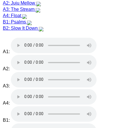
A2: Juju Mellow
A3: The Stream
A4: Float
B1: Psalms
B2: Slow It Down
A1:
A2:
A3:
A4:
B1: