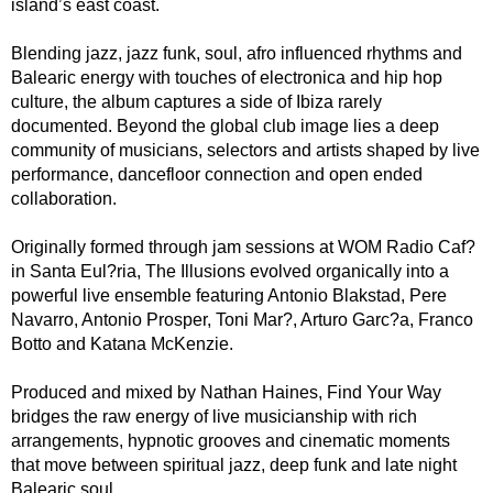
island’s east coast.
Blending jazz, jazz funk, soul, afro influenced rhythms and
Balearic energy with touches of electronica and hip hop
culture, the album captures a side of Ibiza rarely
documented. Beyond the global club image lies a deep
community of musicians, selectors and artists shaped by live
performance, dancefloor connection and open ended
collaboration.
Originally formed through jam sessions at WOM Radio Caf?
in Santa Eul?ria, The Illusions evolved organically into a
powerful live ensemble featuring Antonio Blakstad, Pere
Navarro, Antonio Prosper, Toni Mar?, Arturo Garc?a, Franco
Botto and Katana McKenzie.
Produced and mixed by Nathan Haines, Find Your Way
bridges the raw energy of live musicianship with rich
arrangements, hypnotic grooves and cinematic moments
that move between spiritual jazz, deep funk and late night
Balearic soul.