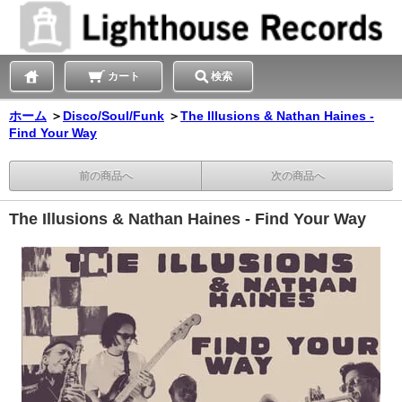
カート
検索
ホーム
＞
Disco/Soul/Funk
＞
The Illusions & Nathan Haines -
Find Your Way
前の商品へ
次の商品へ
The Illusions & Nathan Haines - Find Your Way