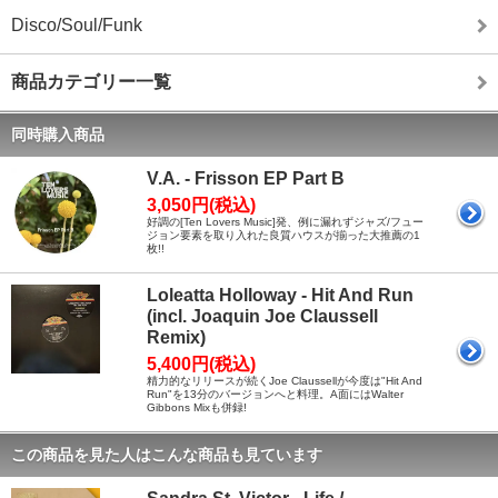
Disco/Soul/Funk
商品カテゴリー一覧
同時購入商品
V.A. - Frisson EP Part B
3,050円(税込)
好調の[Ten Lovers Music]発、例に漏れずジャズ/フュー
ジョン要素を取り入れた良質ハウスが揃った大推薦の1
枚!!
Loleatta Holloway - Hit And Run
(incl. Joaquin Joe Claussell
Remix)
5,400円(税込)
精力的なリリースが続くJoe Claussellが今度は"Hit And
Run"を13分のバージョンへと料理。A面にはWalter
Gibbons Mixも併録!
この商品を見た人はこんな商品も見ています