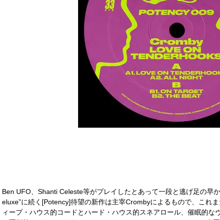
Ben UFO、Shanti Celeste等がプレイしたとあって一段と逃げ足の早かったRh
eluxe”に続く[Potency]待望の新作は主宰Crombyによるもので
ィープ・ハウス的コードとハード・ハウス的スネアロール、催眠的な