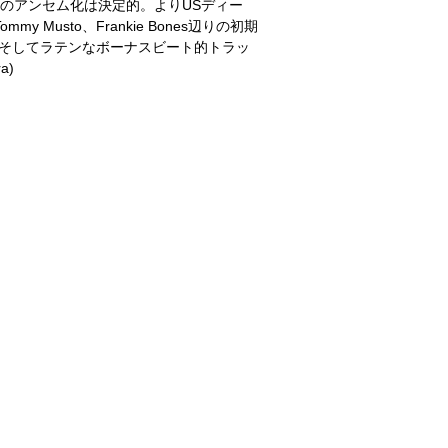
”の今夏のアンセム化は決定的。よりUSディー
my Musto、Frankie Bones辺りの初期
t”、そしてラテンなボーナスビート的トラッ
a)