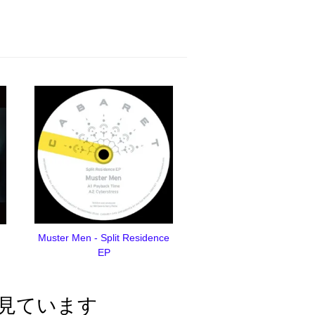
Muster Men - Split Residence
EP
見ています