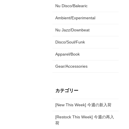
Nu Disco/Balearic
Ambient/Experimental
Nu Jazz/Downbeat
Disco/Soul/Funk
Apparel/Book
Gear/Accessories
カテゴリー
[New This Week] 今週の新入荷
[Restock This Week] 今週の再入
荷