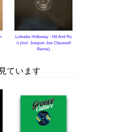
on
Loleatta Holloway - Hit And Ru
n (incl. Joaquin Joe Claussell
Remix)
見ています