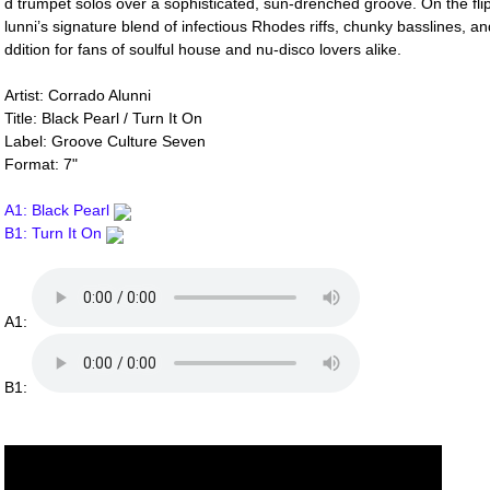
d trumpet solos over a sophisticated, sun-drenched groove. On the flip
lunni’s signature blend of infectious Rhodes riffs, chunky basslines, 
ddition for fans of soulful house and nu-disco lovers alike.
Artist: Corrado Alunni
Title: Black Pearl / Turn It On
Label: Groove Culture Seven
Format: 7"
A1: Black Pearl
B1: Turn It On
A1:
B1: