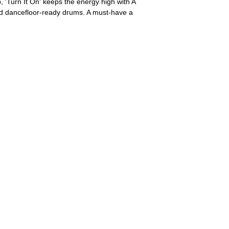
, 'Turn It On' keeps the energy high with A
and dancefloor-ready drums. A must-have a