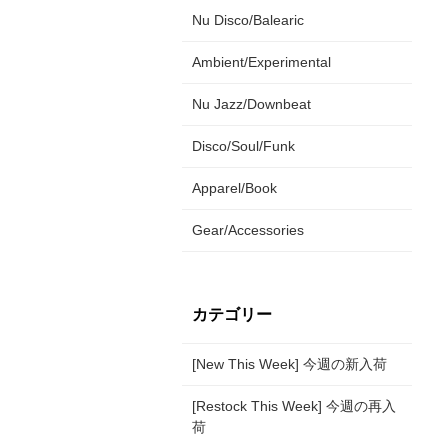
Nu Disco/Balearic
Ambient/Experimental
Nu Jazz/Downbeat
Disco/Soul/Funk
Apparel/Book
Gear/Accessories
カテゴリー
[New This Week] 今週の新入荷
[Restock This Week] 今週の再入
荷