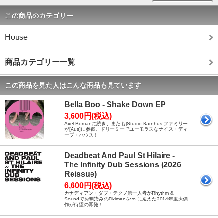
この商品のカテゴリー
House
商品カテゴリー一覧
この商品を見た人はこんな商品も見ています
Bella Boo - Shake Down EP
3,600円(税込)
Axel Bomanに続き、またも[Studio Barnhus]ファミリー
が[Aus]に参戦。ドリーミーでユーモラスなナイス・ディ
ープ・ハウス！
Deadbeat And Paul St Hilaire -
The Infinity Dub Sessions (2026
Reissue)
6,600円(税込)
カナディアン・ダブ・テクノ第一人者がRhythm &
Soundでお馴染みのTikimanをvo.に迎えた2014年度大傑
作が待望の再発！