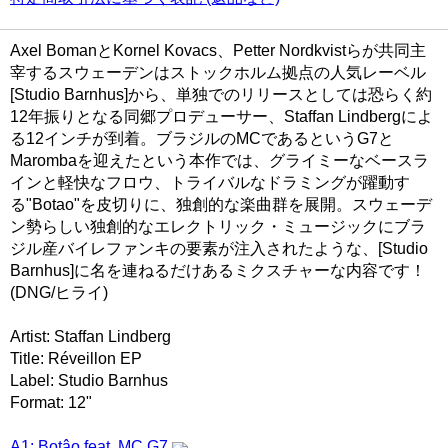
Axel BomanとKornel Kovacs、Petter Nordkvistらが共同主
宰するスウェーデンはストックホルム拠点の人気レーベル
[Studio Barnhus]から、単独でのリリースとしては恐らく約
12年振りとなる同郷プロデューサー、Staffan Lindbergによ
る12インチが到着。ブラジルのMCであるというG7と
Marombaを迎えたという本作では、グライミーなベースラ
インと軽快なフロウ、トライバルなドラミングが躍動す
る"Botao"を皮切りに、独創的な楽曲群を展開。スウェーデ
ン勢らしい独創的なエレクトリック・ミュージックにブラ
ジル産バイレファンキの要素が注入されたような、[Studio
Barnhus]に名を連ねるだけあるミクスチャーな内容です！
(DNG/ヒライ)
Artist: Staffan Lindberg
Title: Réveillon EP
Label: Studio Barnhus
Format: 12"
A1: Botâo feat. MC G7