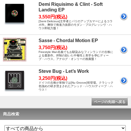
Demi Riquisimo & Clint - Soft
Landing EP
3,550円(税込)
[Semi Delicious]主宰者とパリのアップカマーによるコラ
ボ作。爽快で推進力抜群のモダン・プログレッシヴ・ハ
ウス即戦力盤！
Sasse - Chordal Motion EP
3,750円(税込)
Freestyle Man名義でもお馴染みなフィンランドの古株に
よる最新作。抑制の効いた中毒性と美学を孕むディー
プ・ハウス。アナログ・オンリーの推薦盤！
Steve Bug - Let’s Work
3,250円(税込)
ドイツの古株が単独では[Nu Groove]初登場。クラシック
色強めの研ぎ澄まされたアシッド・ハウス/ディープ・ハ
ウス！
ページの先頭へ戻る
商品検索