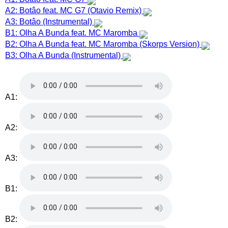
A2: Botâo feat. MC G7 (Otavio Remix)
A3: Botâo (Instrumental)
B1: Olha A Bunda feat. MC Maromba
B2: Olha A Bunda feat. MC Maromba (Skorps Version)
B3: Olha A Bunda (Instrumental)
A1:
A2:
A3:
B1:
B2: