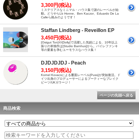
3,300円(税込)
ミステリアスなミニマル・ハウス集で謎のレーベルが始
動。どうやらLb Honne、Ben Kaczor、Eduardo De La
Calleら絡みのようです！
Staffan Lindberg - Reveillon EP
3,450円(税込)
[Ostgut Ton]や[Dolly]で活躍した気鋭による、10年以上
振りの単独作は[Studio Barnhus]から。バイレファンキ
等の要素を孕むユーモラスなハウス集！
DJDJDJDJ - Peach
3,150円(税込)
Kornel Kovacsによる覆面レーベル[Puss]が突如復活。ド
イツ出身のプロデューサーによるブーティーなブレイク
ビーツ/UKガラージ！
ページの先頭へ戻る
商品検索