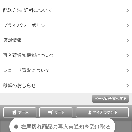
配送方法･送料について
プライバシーポリシー
店舗情報
再入荷通知機能について
レコード買取について
移転のおしらせ
ページの先頭へ戻る
ホーム
カート
マイアカウント
在庫切れ商品
の
再入荷
通知を
受け取る
表示切替 :
スマートフォン
|
PC版