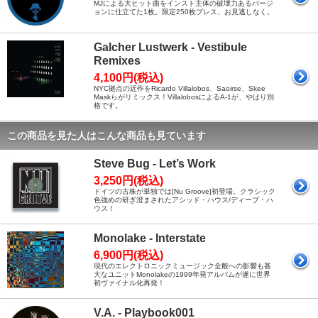
MJによる大ヒット曲をインスト主体の破壊力あるバージ
ョンに仕立てた1枚。限定250枚プレス、お見逃しなく。
Galcher Lustwerk - Vestibule
Remixes
4,100円(税込)
NYC拠点の近作をRicardo Villalobos、Saoirse、Skee
Maskらがリミックス！VillalobosによるA-1が、やはり別
格です。
この商品を見た人はこんな商品も見ています
Steve Bug - Let’s Work
3,250円(税込)
ドイツの古株が単独では[Nu Groove]初登場。クラシック
色強めの研ぎ澄まされたアシッド・ハウス/ディープ・ハ
ウス！
Monolake - Interstate
6,900円(税込)
現代のエレクトロニックミュージック全般への影響も甚
大なユニットMonolakeの1999年発アルバムが遂に世界
初ヴァイナル化再発！
V.A. - Playbook001