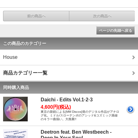
前の商品へ
次の商品へ
ページの先頭へ戻る
この商品のカテゴリー
House
商品カテゴリー一覧
同時購入商品
Daichi - Edits Vol.1·2·3
4,600円(税込)
東京の新鋭による[MM Discos]発のデジタル作品がアナロ
グ化。ミドル/スローテンポのアシッド&コズミック路線
のキラー曲揃い。大推薦!!
Deetron feat. Ben Westbeech -
Deep In Your Soul