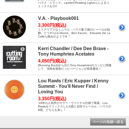
ハウス・トラック。LipelisやPeaking Lightsらによるリ
ミックスも◎!!
V.A. - Playbook001
3,300円(税込)
ミステリアスなミニマル・ハウス集で謎のレーベルが始
動。どうやらLb Honne、Ben Kaczor、Eduardo De La
Calleら絡みのようです！
Kerri Chandler / Dee Dee Brave -
Tony Humphries Acetates
4,050円(税込)
[Running Back]から出たTony Humphriesのコンピに関連
して、当時未発表だったバージョンが初音盤化！
Lou Rawls / Eric Kupper / Kenny
Summit - You’ll Never Find /
Loving You
3,350円(税込)
'19年の人気作がカラー・ヴァイナル仕様で再発。Lou
RawlsをリミックスしたA面と女性ヴォーカル・ハウスの
B面、どちらも良し！
ページの先頭へ戻る