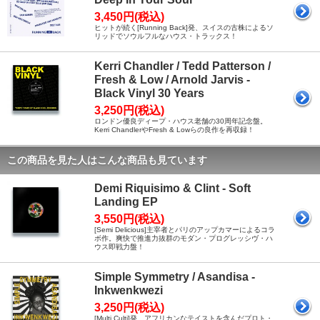
3,450円(税込)
ヒットが続く[Running Back]発、スイスの古株によるソ
リッドでソウルフルなハウス・トラックス！
Kerri Chandler / Tedd Patterson /
Fresh & Low / Arnold Jarvis -
Black Vinyl 30 Years
3,250円(税込)
ロンドン優良ディープ・ハウス老舗の30周年記念盤。
Kerri ChandlerやFresh & Lowらの良作を再収録！
この商品を見た人はこんな商品も見ています
Demi Riquisimo & Clint - Soft
Landing EP
3,550円(税込)
[Semi Delicious]主宰者とパリのアップカマーによるコラ
ボ作。爽快で推進力抜群のモダン・プログレッシヴ・ハ
ウス即戦力盤！
Simple Symmetry / Asandisa -
Inkwenkwezi
3,250円(税込)
[Multi Culti]発、アフリカンなテイストを含んだプロト・