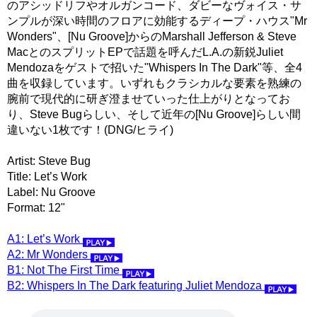
のアシッドリフやオルガンコード、ダビーなヴォイス・サ
ンプルが深い時間のフロアに効能するディープ・ハウス"Mr
Wonders"、[Nu Groove]からのMarshall Jefferson & Steve
MacとのスプリットEPで話題を呼んだL.A.の新鋭Juliet
Mendozaをゲストで招いた"Whispers In The Dark"等、全4
曲を収録しています。いずれもクラシカルな要素を熟練の
腕前で現代的に研ぎ澄ませていった仕上がりとなってお
り、Steve Bugらしい、そして近年の[Nu Groove]らしい間
違いない1枚です！(DNG/ヒライ)
Artist: Steve Bug
Title: Let’s Work
Label: Nu Groove
Format: 12"
A1: Let’s Work
A2: Mr Wonders
B1: Not The First Time
B2: Whispers In The Dark featuring Juliet Mendoza