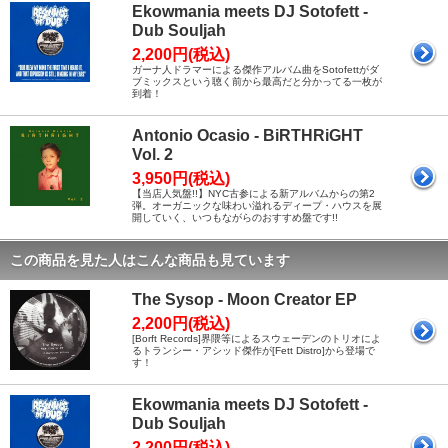
Ekowmania meets DJ Sotofett -
Dub Souljah
2,200円(税込)
ガーナ人ドラマーによる傑作アルバム曲をSotofettがダ
ブミックスという聴く前から最高だと分かってる一枚が
到着！
Antonio Ocasio - BiRTHRiGHT
Vol. 2
3,950円(税込)
【当店人気盤!!】NYC古参による新アルバムからの第2
弾。オーガニックな味わい溢れるディープ・ハウスを展
開していく、いつもながらのおすすめ盤です!!
この商品を見た人はこんな商品も見ています
The Sysop - Moon Creator EP
2,200円(税込)
[Borft Records]界隈等によるスウェーデンのトリオによ
るトランシー・アシッド傑作が[Fett Distro]から登場で
す！
Ekowmania meets DJ Sotofett -
Dub Souljah
2,200円(税込)