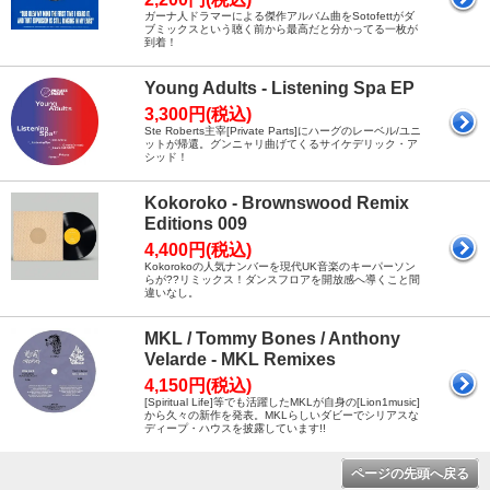
ガーナ人ドラマーによる傑作アルバム曲をSotofettがダ
ブミックスという聴く前から最高だと分かってる一枚が
到着！
Young Adults - Listening Spa EP
3,300円(税込)
Ste Roberts主宰[Private Parts]にハーグのレーベル/ユニ
ットが帰還。グンニャリ曲げてくるサイケデリック・ア
シッド！
Kokoroko - Brownswood Remix
Editions 009
4,400円(税込)
Kokorokoの人気ナンバーを現代UK音楽のキーパーソン
らが??リミックス！ダンスフロアを開放感へ導くこと間
違いなし。
MKL / Tommy Bones / Anthony
Velarde - MKL Remixes
4,150円(税込)
[Spiritual Life]等でも活躍したMKLが自身の[Lion1music]
から久々の新作を発表。MKLらしいダビーでシリアスな
ディープ・ハウスを披露しています!!
ページの先頭へ戻る