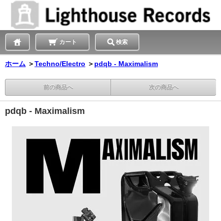
カート
検索
ホーム
＞
Techno/Electro
＞
pdqb - Maximalism
前の商品へ
次の商品へ
pdqb - Maximalism