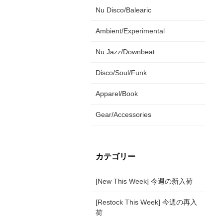
Nu Disco/Balearic
Ambient/Experimental
Nu Jazz/Downbeat
Disco/Soul/Funk
Apparel/Book
Gear/Accessories
カテゴリー
[New This Week] 今週の新入荷
[Restock This Week] 今週の再入
荷