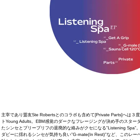
主宰であり盟友Ste Robertsとのコラボも含めて[Private Part
トYoung Adults。EBM感覚のダークなフレージングが決め手のスターター
たシンセとブリープリフの退廃的な絡みがクセになる”Listening Sp
ダビーに揺れるシンセが気持ち良い”G-mate(In Rest)”など、こ