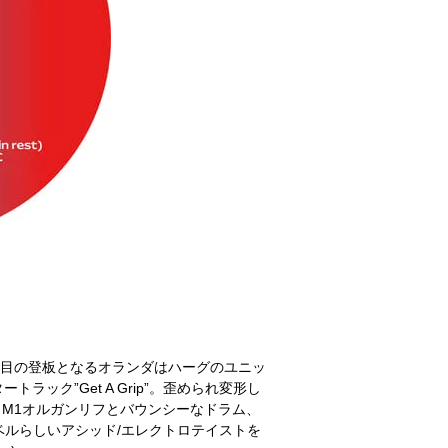
s]へは３度目の登板となるオランダはハーグのユニッ
トラック”Get A Grip”。歪められ変形し
a”。M1オルガンリフとバウンシーなドラム、
のレーベルらしいアシッド/エレクトロテイストを