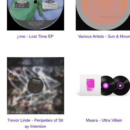
j:me - Lost Time EP
Various Artists - Sun & Moo
Trevor Linde - Peripeties of Str
Maara - Ultra Villain
ay Intention