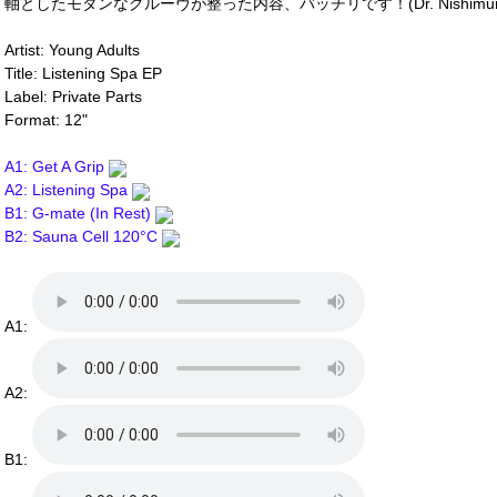
軸としたモダンなグルーヴが整った内容、バッチリです！(Dr. Nishimur
Artist: Young Adults
Title: Listening Spa EP
Label: Private Parts
Format: 12"
A1: Get A Grip
A2: Listening Spa
B1: G-mate (In Rest)
B2: Sauna Cell 120°C
A1:
A2:
B1: