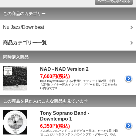
ページの先頭へ戻る
この商品のカテゴリー
Nu Jazz/Downbeat
商品カテゴリー一覧
同時購入商品
NAD - NAD Version 2
7,600円(税込)
Idjut BoysのDanによる2枚組リエディット第2弾。今回
も定番/マイナー問わずグッド・ブギーを捌いてみせた熱
い内容です!!
この商品を見た人はこんな商品も見ています
Tony Soprano Band -
Downtempo 1
6,350円(税込)
メルボルンのバンドによるデビュー作は、たった1日で録
音したというダウンテンポのインプロ・グルーヴ。やん