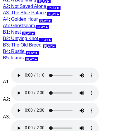
A2: Not Saved Alone
A3: The Blue Palace
A4: Golden Hour
A5: Ghostseam
B1: Nest
B2: Untying Knot
B3: The Old Breed
B4: Rustle
B5: Icarus
A1:
A2:
A3: