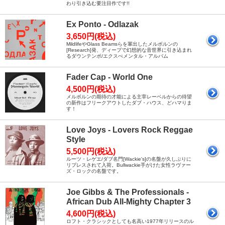
わり引き込む要注目作です!!
Ex Ponto - Odlazak
3,650円(税込)
MildlifeやGlass Beamsらを輩出したメルボルンの
[Research]発、ディープで幻想的な音世界に引き込まれ
るダウンテンポ/エクスぺメンタル・アルバム
Fader Cap - World One
4,500円(税込)
メルボルンの期待の才能による主宰レーベルからの待望
の新作はフリークアウトしたダブ・ハウス、どハマりま
す！
Love Joys - Lovers Rock Reggae
Style
5,500円(税込)
ルーツ・レゲエ/ダブ名門[Wackie's]の名盤が久しぶりに
リプレスされて入荷。Bullwackie手がけた女性ラヴァー
ズ・ロックの名盤です。
Joe Gibbs & The Professionals -
African Dub All-Mighty Chapter 3
4,600円(税込)
ロフト・クラシックとしても名高い1977年リリースのル