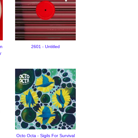
an
2601 - Untitled
y
Octo Octa - Sigils For Survival