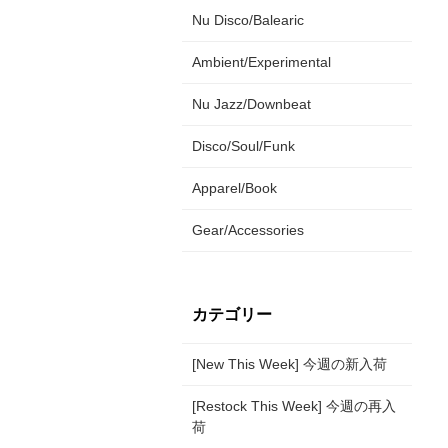
Nu Disco/Balearic
Ambient/Experimental
Nu Jazz/Downbeat
Disco/Soul/Funk
Apparel/Book
Gear/Accessories
カテゴリー
[New This Week] 今週の新入荷
[Restock This Week] 今週の再入
荷