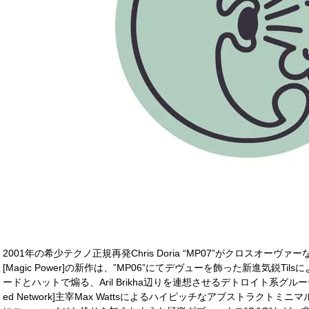
2001年の希少テクノ正規再発Chris Doria “MP07”がクロスオーヴ
[Magic Power]の新作は、”MP06”にてデヴューを飾った新進気鋭T
ードとハットで煽る、Aril Brikha辺りを連想させるデトロイト系グルーヴァー
ed Network]主宰Max Wattsによるハイピッチなアブストラクトミニマ