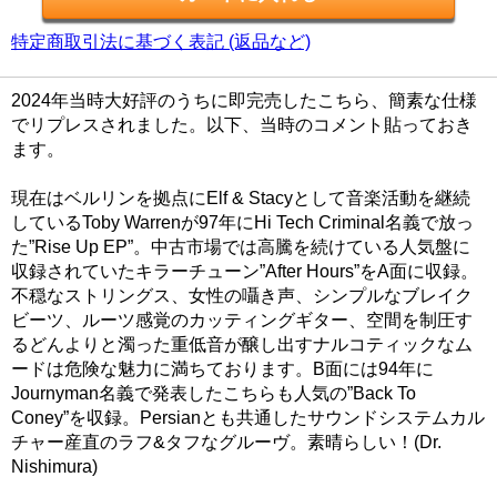
特定商取引法に基づく表記 (返品など)
2024年当時大好評のうちに即完売したこちら、簡素な仕様
でリプレスされました。以下、当時のコメント貼っておき
ます。
現在はベルリンを拠点にElf & Stacyとして音楽活動を継続
しているToby Warrenが97年にHi Tech Criminal名義で放っ
た”Rise Up EP”。中古市場では高騰を続けている人気盤に
収録されていたキラーチューン”After Hours”をA面に収録。
不穏なストリングス、女性の囁き声、シンプルなブレイク
ビーツ、ルーツ感覚のカッティングギター、空間を制圧す
るどんよりと濁った重低音が醸し出すナルコティックなム
ードは危険な魅力に満ちております。B面には94年に
Journyman名義で発表したこちらも人気の”Back To
Coney”を収録。Persianとも共通したサウンドシステムカル
チャー産直のラフ&タフなグルーヴ。素晴らしい！(Dr.
Nishimura)