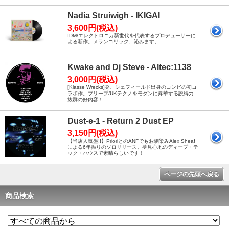
Nadia Struiwigh - IKIGAI
3,600円(税込)
IDM/エレクトロニカ新世代を代表するプロデューサーに
よる新作。メランコリック、沁みます。
Kwake and Dj Steve - Altec:1138
3,000円(税込)
[Klasse Wrecks]発、シェフィールド出身のコンビの初コ
ラボ作。ブリープ/UKテクノをモダンに昇華する説得力
抜群の好内容！
Dust-e-1 - Return 2 Dust EP
3,150円(税込)
【当店人気盤!!】PrioriとのANFでもお馴染みAlex Sheaf
による6年振りのソロリリース。夢見心地のディープ・テ
ック・ハウスで素晴らしいです！
ページの先頭へ戻る
商品検索