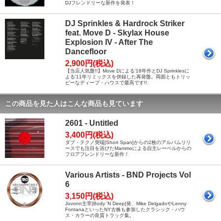
DJフレンドリーな新作を発表！
DJ Sprinkles & Hardrock Striker
feat. Move D - Skylax House
Explosion IV - After The
Dancefloor
2,900円(税込)
【当店人気盤!!】Move Dによる'18年作とDJ Sprinklesに
よる'11年リミックスを併録した再発盤。両面ともトリッ
ピーなディープ・ハウスで最高です!!
この商品を見た人はこんな商品も見ています
2601 - Untitled
3,400円(税込)
ダブ・テクノ突端[Short Span]からの2枚のアルバムリリ
ースでも注目を浴びたMammoによる自主レーベルからの
フロアフレンドリーな新作！
Various Artists - BND Projects Vol
6
3,150円(税込)
Jovonn主宰[Body 'N Deep]発、Mike DelgadoやLenny
FontanaといったNY古株も参加したクラシック・ハウ
ス・カラーの良質トラック集。