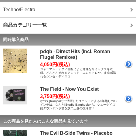
Techno/Electro
商品カテゴリー一覧
同時購入商品
pdqb - Direct Hits (incl. Roman
Flugel Remixes)
4,050円(税込)
ジャーマン・テクノ巨匠による秀逸なリミックスを収
録。どんどん捻れるアシッド・エレクトロや、多幸感溢
れるシンセ・ディスコ！
The Field - Now You Exist
3,750円(税込)
かつて[Kompakt]で活躍したユニットによる8年越しの12
インチは、なんと[Studio Barnhus]から。シューゲイズ
的ダウンテンポ群を放つ圧巻の復活作！
この商品を見た人はこんな商品も見ています
The Evil B-Side Twins - Placebo