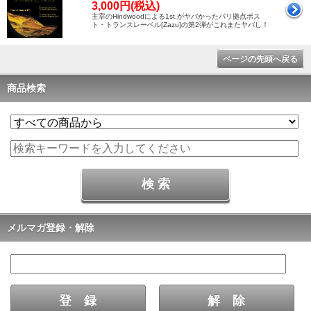
3,000円(税込)
主宰のHindwoodによる1st.がヤバかったパリ拠点ポス
ト・トランスレーベル[Zazu]の第2弾がこれまたヤバし！
ページの先頭へ戻る
商品検索
メルマガ登録・解除