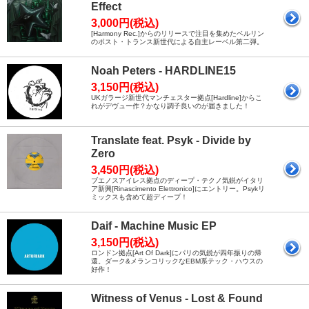
Effect
3,000円(税込)
[Harmony Rec.]からのリリースで注目を集めたベルリン
のポスト・トランス新世代による自主レーベル第二弾。
Noah Peters - HARDLINE15
3,150円(税込)
UKガラージ新世代マンチェスター拠点[Hardline]からこ
れがデヴュー作？かなり調子良いのが届きました！
Translate feat. Psyk - Divide by
Zero
3,450円(税込)
ブエノスアイレス拠点のディープ・テクノ気鋭がイタリ
ア新興[Rinascimento Elettronico]にエントリー。Psykリ
ミックスも含めて超ディープ！
Daif - Machine Music EP
3,150円(税込)
ロンドン拠点[Art Of Dark]にパリの気鋭が四年振りの帰
還。ダーク&メランコリックなEBM系テック・ハウスの
好作！
Witness of Venus - Lost & Found