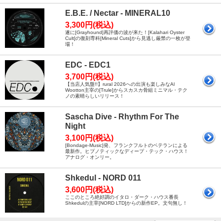
E.B.E. / Nectar - MINERAL10
3,300円(税込)
遂に[Grayhound]再評価の波が来た！[Kalahari Oyster
Cult]の復刻専科[Mineral Cuts]から見逃し厳禁の一枚が登
場！
EDC - EDC1
3,700円(税込)
【当店人気盤!!】rural 2026への出演も楽しみなAl
Wootton主宰の[Trule]からスカスカ骨組ミニマル・テク
ノの素晴らしいリリース！
Sascha Dive - Rhythm For The
Night
3,100円(税込)
[Bondage-Music]発、フランクフルトのベテランによる
最新作。ヒプノティックなディープ・テック・ハウス！
アナログ・オンリー。
Shkedul - NORD 011
3,600円(税込)
ここのところ絶好調のイタロ・ダーク・ハウス番長
Shkedulの主宰[NORD LTD]からの新作EP。文句無し！