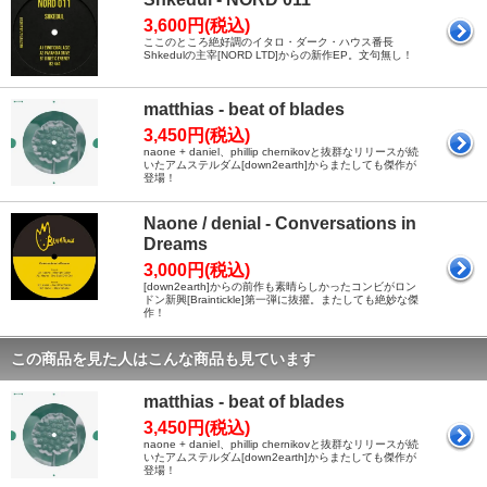
3,600円(税込)
ここのところ絶好調のイタロ・ダーク・ハウス番長
Shkedulの主宰[NORD LTD]からの新作EP。文句無し！
matthias - beat of blades
3,450円(税込)
naone + daniel、phillip chernikovと抜群なリリースが続
いたアムステルダム[down2earth]からまたしても傑作が
登場！
Naone / denial - Conversations in
Dreams
3,000円(税込)
[down2earth]からの前作も素晴らしかったコンビがロン
ドン新興[Braintickle]第一弾に抜擢。またしても絶妙な傑
作！
この商品を見た人はこんな商品も見ています
matthias - beat of blades
3,450円(税込)
naone + daniel、phillip chernikovと抜群なリリースが続
いたアムステルダム[down2earth]からまたしても傑作が
登場！