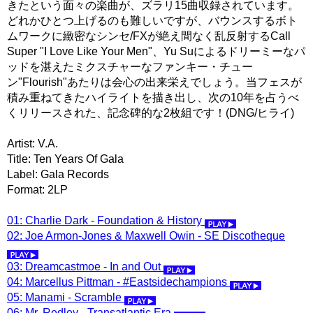
きたという面々の楽曲が、ズラリ15曲収録されています。
どれかひとつ上げるのも難しいですが、バウンスするボト
ムワークに緻密なシンセ/FXが絶え間なく乱反射するCall
Super "I Love Like Your Men"、Yu Suによるドリーミーなパ
ッドを湛えたミクスチャーなファンキー・チュー
ン"Flourish"あたりは会心の出来栄えでしょう。当フェスが
積み重ねてきたハイライトを描き出し、次の10年を占うべ
くリリースされた、記念碑的な2枚組です！(DNG/ヒライ)
Artist: V.A.
Title: Ten Years Of Gala
Label: Gala Records
Format: 2LP
01: Charlie Dark - Foundation & History
02: Joe Armon-Jones & Maxwell Owin - SE Discotheque
03: Dreamcastmoe - In and Out
04: Marcellus Pittman - #Eastsidechampions
05: Manami - Scramble
06: Mr. Redley - Transatlantic Era