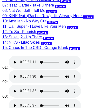
07: Issac Carter - Take U there
08: Nat Wendell - Tell Me
09: KiNK feat. (Rachel Row) - It's Already Here
10: Amaliah - No Way Out
11: Call Super - I Love Like Your Men
12: Yu Su - Flourish
13: Suze ij? - Up There
14: NIKS - Lilac Skies
15: Chaos In The CBD - Orange Blank
01:
02:
03: