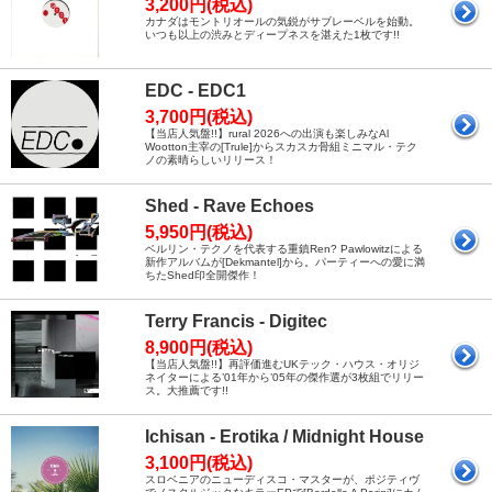
3,200円(税込)
カナダはモントリオールの気鋭がサブレーベルを始動。
いつも以上の渋みとディープネスを湛えた1枚です!!
EDC - EDC1
3,700円(税込)
【当店人気盤!!】rural 2026への出演も楽しみなAl
Wootton主宰の[Trule]からスカスカ骨組ミニマル・テク
ノの素晴らしいリリース！
Shed - Rave Echoes
5,950円(税込)
ベルリン・テクノを代表する重鎮Ren? Pawlowitzによる
新作アルバムが[Dekmantel]から。パーティーへの愛に満
ちたShed印全開傑作！
Terry Francis - Digitec
8,900円(税込)
【当店人気盤!!】再評価進むUKテック・ハウス・オリジ
ネイターによる’01年から’05年の傑作選が3枚組でリリー
ス。大推薦です!!
Ichisan - Erotika / Midnight House
3,100円(税込)
スロベニアのニューディスコ・マスターが、ポジティヴ