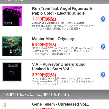
Ron Trent feat. Angel Figueroa &
Pablo Color - Electric Jungle
3,300円(税込)
Joaquin Joe Claussell & Ron Trent主宰[Sacred
Medicine]の第5弾。オーガニックでスペーシーなディー
プ・ハウスを長尺で展開していく大推薦盤!!
Master Mind - Odyssey
5,900円(税込)
'95年の日本産CDアルバムがまたしても[Forest Jams]か
ら初アナログ化。四季をテーマにしたアンビエント/ニュ
ーエイジを収めた限定300枚プレス。
V.A. - Purveyor Underground
Limited All Stars Vol. 1
3,700円(税込)
トロント拠点Demuir主宰レーベルのコンピEP。Byron
The AquariuやFred `Pらによるポスト・デトロイト/シカ
ゴ・ディープ・ハウス！
この商品を見た人はこんな商品も見ています
Gene Tellem - Unreleased Vol.1