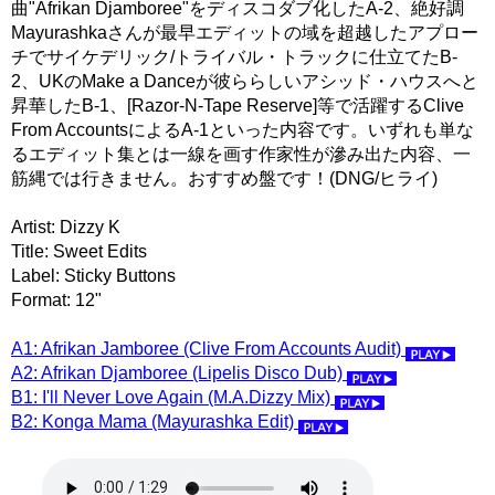
曲"Afrikan Djamboree"をディスコダブ化したA-2、絶好調
Mayurashkaさんが最早エディットの域を超越したアプロー
チでサイケデリック/トライバル・トラックに仕立てたB-
2、UKのMake a Danceが彼ららしいアシッド・ハウスへと
昇華したB-1、[Razor-N-Tape Reserve]等で活躍するClive
From AccountsによるA-1といった内容です。いずれも単な
るエディット集とは一線を画す作家性が滲み出た内容、一
筋縄では行きません。おすすめ盤です！(DNG/ヒライ)
Artist: Dizzy K
Title: Sweet Edits
Label: Sticky Buttons
Format: 12"
A1: Afrikan Jamboree (Clive From Accounts Audit)
A2: Afrikan Djamboree (Lipelis Disco Dub)
B1: I'll Never Love Again (M.A.Dizzy Mix)
B2: Konga Mama (Mayurashka Edit)