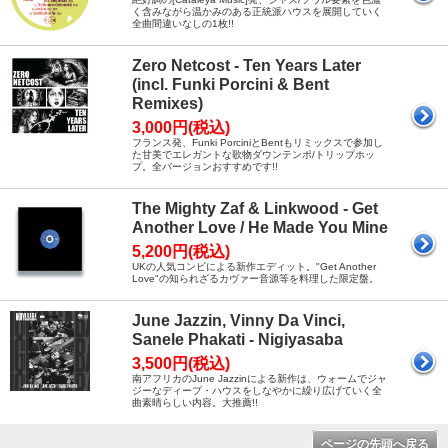
く含みながら温かみのある正統派ハウスを展開していく
全曲間違いなしの1枚!!
Zero Netcost - Ten Years Later
(incl. Funki Porcini & Bent
Remixes)
3,000円(税込)
フランス発、Funki PorciniとBentもリミックスで参加し
た甘美でエレガントな歌物ダウンテンポ/トリップホッ
プ。全バージョンおすすめです!!
The Mighty Zaf & Linkwood - Get
Another Love / He Made You Mine
5,200円(税込)
UKの人気コンビによる新作エディット。"Get Another
Love"の知られざるカヴァー音源等を料理した限定盤。
June Jazzin, Vinny Da Vinci,
Sanele Phakati - Nigiyasaba
3,500円(税込)
南アフリカのJune Jazzinによる新作は、ウォームでジャ
ジーなディープ・ハウスをしなやかに繰り広げていく全
曲素晴らしい内容。大推薦!!
ページの先頭へ戻る