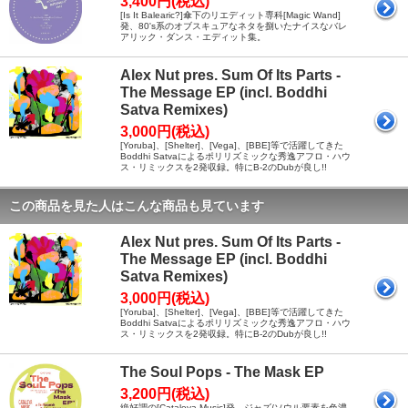
3,400円(税込)
[Is It Balearic?]傘下のリエディット専科[Magic Wand]
発、80's系のオブスキュアなネタを捌いたナイスなバレ
アリック・ダンス・エディット集。
Alex Nut pres. Sum Of Its Parts -
The Message EP (incl. Boddhi
Satva Remixes)
3,000円(税込)
[Yoruba]、[Shelter]、[Vega]、[BBE]等で活躍してきた
Boddhi Satvaによるポリリズミックな秀逸アフロ・ハウ
ス・リミックスを2発収録。特にB-2のDubが良し!!
この商品を見た人はこんな商品も見ています
Alex Nut pres. Sum Of Its Parts -
The Message EP (incl. Boddhi
Satva Remixes)
3,000円(税込)
[Yoruba]、[Shelter]、[Vega]、[BBE]等で活躍してきた
Boddhi Satvaによるポリリズミックな秀逸アフロ・ハウ
ス・リミックスを2発収録。特にB-2のDubが良し!!
The Soul Pops - The Mask EP
3,200円(税込)
絶好調の[Cataleya Music]発、ジャズ/ソウル要素を色濃