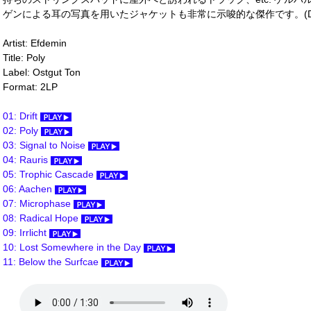
ゲンによる耳の写真を用いたジャケットも非常に示唆的な傑作です。(Dr. Ni
Artist: Efdemin
Title: Poly
Label: Ostgut Ton
Format: 2LP
01: Drift
02: Poly
03: Signal to Noise
04: Rauris
05: Trophic Cascade
06: Aachen
07: Microphase
08: Radical Hope
09: Irrlicht
10: Lost Somewhere in the Day
11: Below the Surfcae