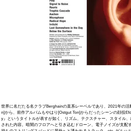
世界に名だたる名クラブBerghainの直系レーベルであり、2021年の活動
n]から、前作アルバムもやはり[Ostgut Ton]からだったシーンの顔役E
y』というタイトルが表すが如く、リズム、テクスチャー、スタイル、
された内容。暗闇のフロアへと引き込むドローン、電子ノイズが支配
持ちのストリングスパッドに屋外へと誘われるトラック、etc. ゲル