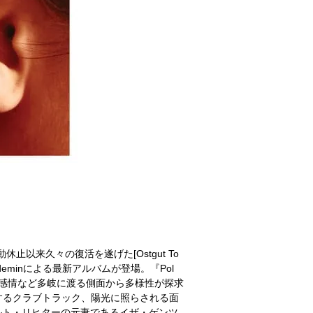
休止以来久々の復活を遂げた[Ostgut To
fdeminによる最新アルバムが登場。『Pol
感情など多岐に渡る側面から多様性が探求
するクラブトラック、陽光に照らされる面
ハルト・リヒターの元妻であるイザ・ゲンツ