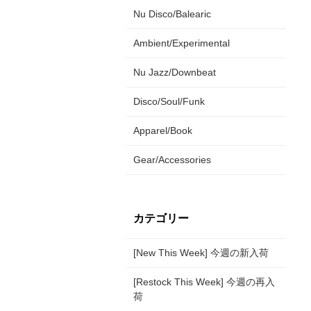
Nu Disco/Balearic
Ambient/Experimental
Nu Jazz/Downbeat
Disco/Soul/Funk
Apparel/Book
Gear/Accessories
カテゴリー
[New This Week] 今週の新入荷
[Restock This Week] 今週の再入
荷