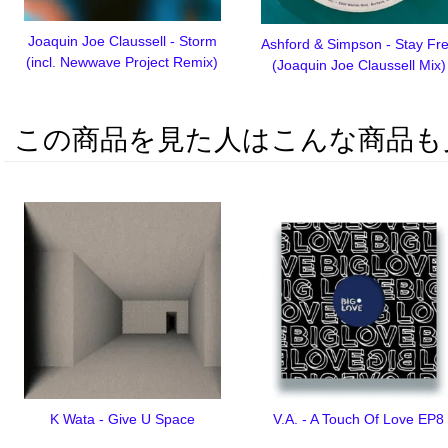
Joaquin Joe Claussell - Storm
Ashford & Simpson - Stay Fr
(incl. Newwave Project Remix)
(Joaquin Joe Claussell Mix)
この商品を見た人はこんな商品も
K Wata - Give U Space
V.A. - A Touch Of Love EP8