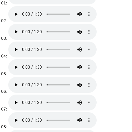
01:
02:
03:
04:
05:
06:
07:
08: