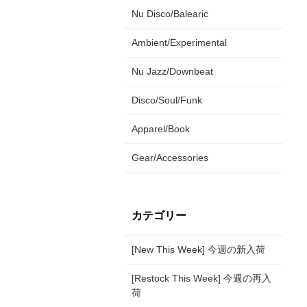
Nu Disco/Balearic
Ambient/Experimental
Nu Jazz/Downbeat
Disco/Soul/Funk
Apparel/Book
Gear/Accessories
カテゴリー
[New This Week] 今週の新入荷
[Restock This Week] 今週の再入
荷