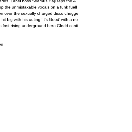
series. Label boss Seamus Haji reps the A
 up the unmistakable vocals on a funk fuell
own over the sexually charged disco chugge
t big with his outing ‘It’s Good’ with a no
’s fast rising underground hero Gledd conti
wn