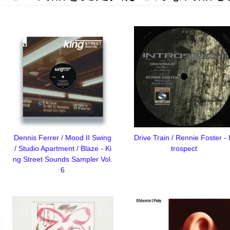
Dennis Ferrer / Mood II Swing
Drive Train / Rennie Foster - 
/ Studio Apartment / Blaze - Ki
trospect
ng Street Sounds Sampler Vol.
6