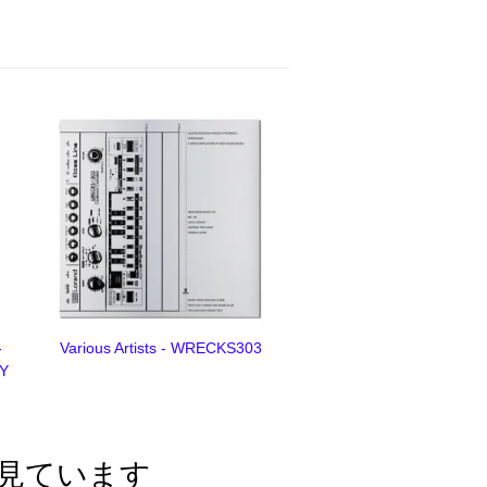
-
Various Artists - WRECKS303
 Y
見ています