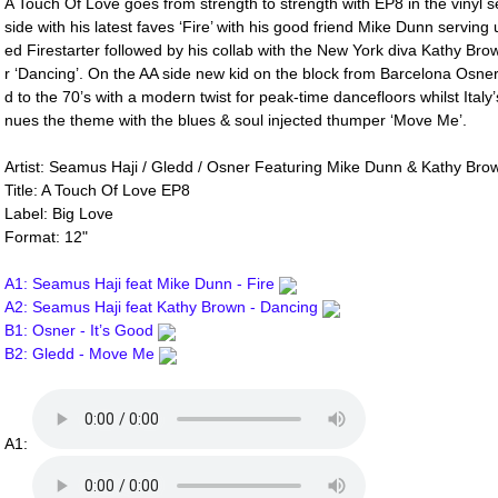
A Touch Of Love goes from strength to strength with EP8 in the vinyl 
side with his latest faves ‘Fire’ with his good friend Mike Dunn serving
ed Firestarter followed by his collab with the New York diva Kathy Br
r ‘Dancing’. On the AA side new kid on the block from Barcelona Osner hi
d to the 70’s with a modern twist for peak-time dancefloors whilst Italy
nues the theme with the blues & soul injected thumper ‘Move Me’.
Artist: Seamus Haji / Gledd / Osner Featuring Mike Dunn & Kathy Bro
Title: A Touch Of Love EP8
Label: Big Love
Format: 12"
A1: Seamus Haji feat Mike Dunn - Fire
A2: Seamus Haji feat Kathy Brown - Dancing
B1: Osner - It’s Good
B2: Gledd - Move Me
A1: