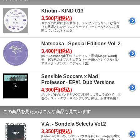
Khotin - KIND 013
3,500円(税込)
カナダの気鋭による新作は、シンプルでソリッドな音作
りを基調としながらエアリーでドリーミーなハウスを展
開していくおすすめ盤!
Matsoaka - Special Editions Vol. 2
3,400円(税込)
[Is It Balearic?]傘下のリエディット専科[Magic Wand]
発、80's系のオブスキュアなネタを捌いたナイスなバレ
アリック・ダンス・エディット集。
Sensible Soccers x Mad
Professor - EP#1 Dub Versions
4,300円(税込)
ポルトガルのバンドとUKダブ巨匠によるコラボ作で、圧
巻のポスト・ダブ・サイケデリアが顕現。おすすめ盤！
この商品を見た人はこんな商品も見ています
V.A. - Sondela Selects Vol.2
3,350円(税込)
[Defected]傘下のアフロ・ハウス専科[Sondela]から出て
いたデジタル・ヒット作を集めてアナログ化した1枚。モ