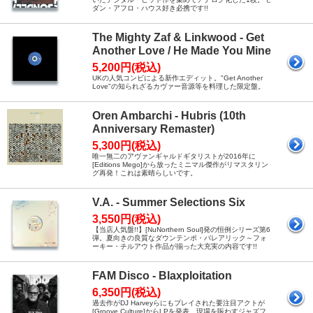
ダン・アフロ・ハウス好き必携です!!
The Mighty Zaf & Linkwood - Get
Another Love / He Made You Mine
5,200円(税込)
UKの人気コンビによる新作エディット。"Get Another
Love"の知られざるカヴァー音源等を料理した限定盤。
Oren Ambarchi - Hubris (10th
Anniversary Remaster)
5,300円(税込)
唯一無二のアヴァンギャルドギタリストが2016年に
[Editions Mego]から放ったミニマル傑作がリマスタリン
グ再発！これは素晴らしいです。
V.A. - Summer Selections Six
3,550円(税込)
【当店人気盤!!】[NuNorthern Soul]発の恒例シリーズ第6
弾。夏向きの良質なダウンテンポ・バレアリック～フォ
ーキー・チルアウト作品が揃った大充実の内容です!!
FAM Disco - Blaxploitation
6,350円(税込)
過去作がDJ Harveyらにもプレイされた要注目アクトが
[Groove Culture]からLPを発表。現場を賑わすジャズフ