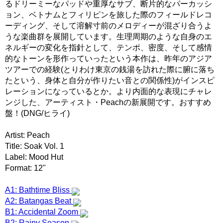
るドリーミーなパッドや重厚なサブ、断片的なパーカッシ
ョン、ベトナムとフィリピンを旅した際のフィールドレコ
ーディング、そして溶解寸前のメロディーが混ざり合うよ
うな楽曲群を展開しています。生理周期のような自身のエ
ネルギーの変化を指針として、テンポ、密度、そして感情
的なトーンを形作っていったという本作は、昨年のアジア
ツアーでの経験(とりわけ東京の銭湯を訪れた際に腑に落ち
たという、身体と自分が作りたい音との関係性)がインスピ
レーションになっているとか。より内面的な表現にチャレ
ンジした、アーティスト・Peachの新展開です。おすすめ
盤！(DNG/ヒライ)
Artist: Peach
Title: Soak Vol. 1
Label: Mood Hut
Format: 12"
A1: Bathtime Bliss
A2: Batangas Beat
B1: Accidental Zoom
B2: Rainy Season