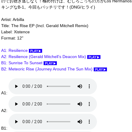
のでお聴き逃しなく！極め付けは、むしろこっちの方がLos Herman
キングなB-1。今回もバッチリです！(DNG/ヒライ)
Artist: Arbilla
Title: The Rise EP (Incl. Gerald Mitchell Remix)
Label: Xistence
Format: 12"
A1: Resilience
A2: Resilience (Gerald Mitchell’s Deacon Mix)
B1: Sunrise To Sunset
B2: Meteoric Rise (Journey Around The Sun Mix)
A1:
A2:
B1: