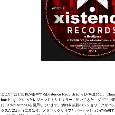
ここ5年ほど自身が主宰する[Xistence Records]からEPを連発し、Claude Yo
ban Knightといったレジェンドをリミキサーに招いてきた、ダブリン拠点のArb
にGerald Mitchellを起用しています。切れ味抜群のシンセワー
クスA-2は言うに及ばず、メタリックなリフとパーカッションの応酬で