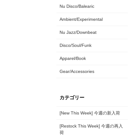
Nu Disco/Balearic
Ambient/Experimental
Nu Jazz/Downbeat
Disco/Soul/Funk
Apparel/Book
Gear/Accessories
カテゴリー
[New This Week] 今週の新入荷
[Restock This Week] 今週の再入
荷