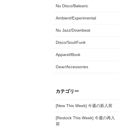
Nu Disco/Balearic
Ambient/Experimental
Nu Jazz/Downbeat
Disco/Soul/Funk
Apparel/Book
Gear/Accessories
カテゴリー
[New This Week] 今週の新入荷
[Restock This Week] 今週の再入
荷