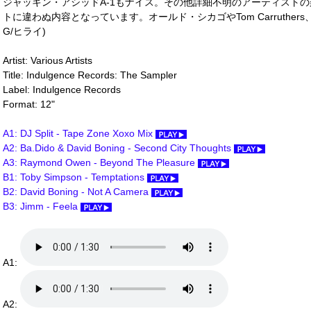
ジャッキン・アシッドA-1もナイス。その他詳細不明のアーティスト
トに違わぬ内容となっています。オールド・シカゴやTom Carruthers、[
G/ヒライ)
Artist: Various Artists
Title: Indulgence Records: The Sampler
Label: Indulgence Records
Format: 12"
A1: DJ Split - Tape Zone Xoxo Mix
A2: Ba.Dido & David Boning - Second City Thoughts
A3: Raymond Owen - Beyond The Pleasure
B1: Toby Simpson - Temptations
B2: David Boning - Not A Camera
B3: Jimm - Feela
A1:
A2: