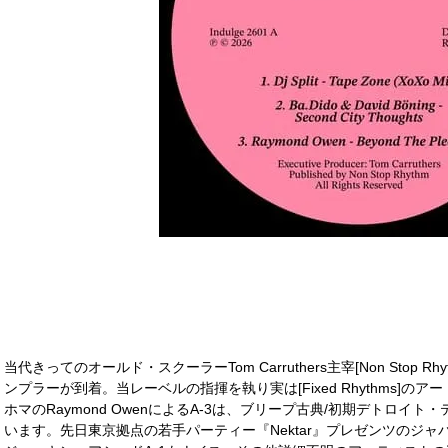
当代きってのオールド・スクーラーTom Carruthers主宰[Non Stop Rhy
ンプラーが到着。当レーベルの指揮を執り実は[Fixed Rhythms]
ホマのRaymond OwenによるA-3は、ブリープ古典/初期デトロイ
います。先日東京拠点の若手パーティー『Nektar』プレゼンツのジャパン