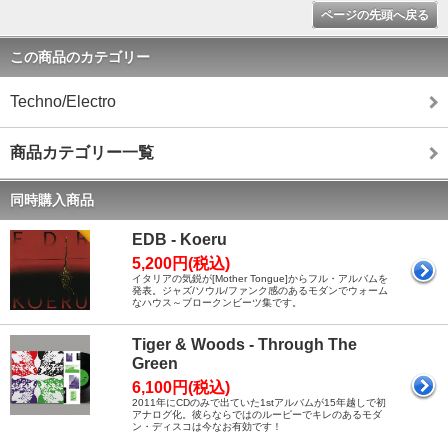
ページの先頭へ戻る
この商品のカテゴリー
Techno/Electro
商品カテゴリー一覧
同時購入商品
EDB - Koeru
5,200円(税込)
イタリアの気鋭が[Mother Tongue]からフル・アルバムを
発表。ジャズ/ソウル/ファンク感のあるモダンでウォーム
なハウス～ブロークンビーツ集です。
Tiger & Woods - Through The
Green
6,100円(税込)
2011年にCDのみで出ていた1stアルバムが15年越しで初
アナログ化。彼らならではのルーピーでキレのあるモダ
ン・ディスコは今なお有効です！