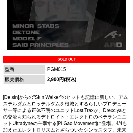
SOLD OUT
型番
PGM015
販売価格
2,900円(税込)
[Delsin]からの”Skin Walker”のヒットも記憶に新しい、アム
ステルダムとロッテルダムを根城とするらしいプロデュー
サー等による正体不明のユニットLost Traxが、Drexciyaと
の交流も知られるデトロイト・エレクトロのベテランユニ
ットUltradyneの主宰する[Pi Gao Movement]に登場。4/4も
加えたエレクトロリズムとざらついたシンセスタブ、未来