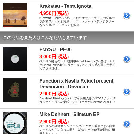
Krakatau - Terra Ignota
4,950円(税込)
[Growing Bin]からも出していたオーストラリアのグルー
プが初アルバムを完成。エスニック～コンテンポラリー
なジャズ/フュージョンを披露!
この商品を見た人はこんな商品も見ています
FMxSU - PE06
3,000円(税込)
ベルリン拠点のSU01主宰[Planet Energy]の6番はSU01
とFlorian Meindlのコラボ。今のベルリン感が直で伝わる
ガチ現場仕様。
Function x Nastia Reigel present
Deveocion - Devocion
2,900円(税込)
Sandwell Districtメンバーでもお馴染みのNYCテクノベテ
ランとベルリンの気鋭によるコラボが[Dekmantel]から！
Mike Dehnert - Slimsun EP
2,900円(税込)
ベルリンの硬派マシンファンク/ミニマル重鎮による自主
レーベルからの久々の新作、記念すべき50番が到着。相
変わらずカッコいい！