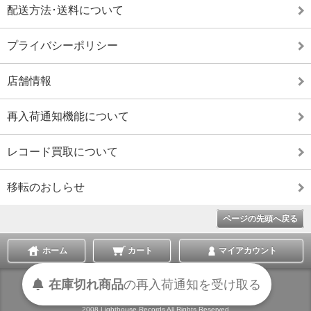
配送方法･送料について
プライバシーポリシー
店舗情報
再入荷通知機能について
レコード買取について
移転のおしらせ
ページの先頭へ戻る
ホーム
カート
マイアカウント
在庫切れ商品
の
再入荷
通知を
受け取る
表示切替 :
スマートフォン
|
PC版
2008 Lighthouse Records All Rights Reserved