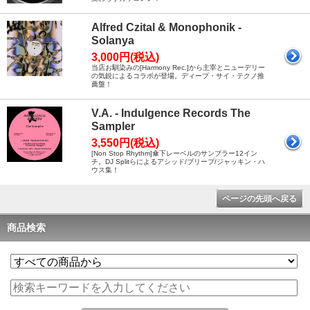
Alfred Czital & Monophonik -
Solanya
3,000円(税込)
当店お馴染みの[Harmony Rec.]から主宰とニューデリー
の気鋭によるコラボが登場。ディープ・サイ・テクノ推
薦盤！
V.A. - Indulgence Records The
Sampler
3,550円(税込)
[Non Stop Rhythm]傘下レーベルのサンプラー12イン
チ。DJ Splitらによるアシッド/ブリープ/ジャッキン・ハ
ウス集！
ページの先頭へ戻る
商品検索