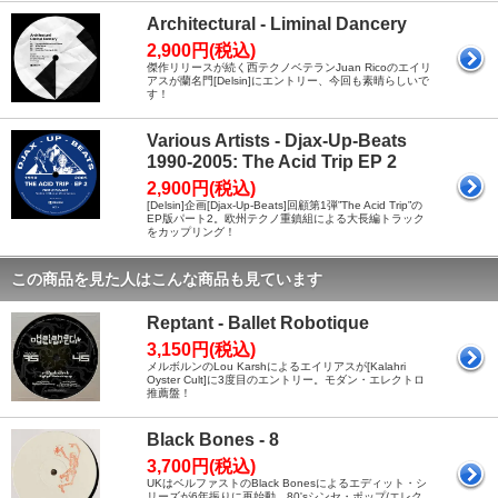
Architectural - Liminal Dancery
2,900円(税込)
傑作リリースが続く西テクノベテランJuan Ricoのエイリ
アスが蘭名門[Delsin]にエントリー、今回も素晴らしいで
す！
Various Artists - Djax-Up-Beats
1990-2005: The Acid Trip EP 2
2,900円(税込)
[Delsin]企画[Djax-Up-Beats]回顧第1弾”The Acid Trip”の
EP版パート2。欧州テクノ重鎮組による大長編トラック
をカップリング！
この商品を見た人はこんな商品も見ています
Reptant - Ballet Robotique
3,150円(税込)
メルボルンのLou Karshによるエイリアスが[Kalahri
Oyster Cult]に3度目のエントリー。モダン・エレクトロ
推薦盤！
Black Bones - 8
3,700円(税込)
UKはベルファストのBlack Bonesによるエディット・シ
リーズが6年振りに再始動。80'sシンセ・ポップ/エレク