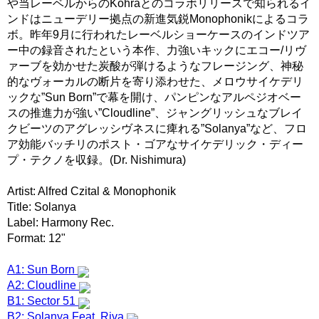
や当レーベルからのKohraとのコラボリリースで知られるイ
ンドはニューデリー拠点の新進気鋭Monophonikによるコラ
ボ。昨年9月に行われたレーベルショーケースのインドツア
ー中の録音されたという本作、力強いキックにエコー/リヴ
ァーブを効かせた炭酸が弾けるようなフレージング、神秘
的なヴォーカルの断片を寄り添わせた、メロウサイケデリ
ックな”Sun Born”で幕を開け、パンピンなアルペジオベー
スの推進力が強い”Cloudline”、ジャングリッシュなブレイ
クビーツのアグレッシヴネスに痺れる”Solanya”など、フロ
ア効能バッチリのポスト・ゴアなサイケデリック・ディー
プ・テクノを収録。(Dr. Nishimura)
Artist: Alfred Czital & Monophonik
Title: Solanya
Label: Harmony Rec.
Format: 12"
A1: Sun Born
A2: Cloudline
B1: Sector 51
B2: Solanya Feat. Riva