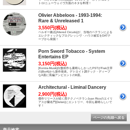
トロ/ニューウェイヴ方面のネタを料理！
Olivier Abbeloos - 1993-1994:
Rare & Unreleased 1
3,550円(税込)
ベルギー拠点[Altered Circuits]が、当地のベテランによる
エレクティックなプログレッシヴ・ハウス秘宝をDATテ
ープから発掘！
Porn Sword Tobacco - System
Entertains EP
3,150円(税込)
[Kontra-Musik]白盤前作も素晴らしかったPSTがFrak主宰
の[Borft]から新作発表。デトロイト調テック・ディープ
なA面に長編アンビエントのB面。
Architectural - Liminal Dancery
2,900円(税込)
傑作リリースが続く西テクノベテランJuan Ricoのエイリ
アスが蘭名門[Delsin]にエントリー、今回も素晴らしいで
す！
ページの先頭へ戻る
商品検索