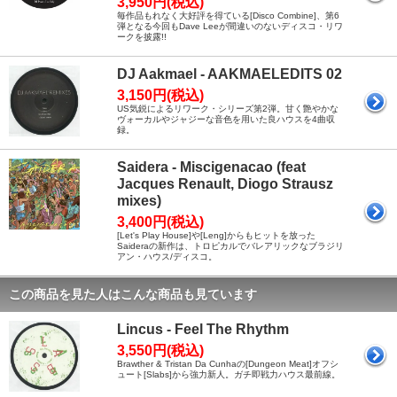
3,950円(税込)
毎作品もれなく大好評を得ている[Disco Combine]、第6
弾となる今回もDave Leeが間違いのないディスコ・リワ
ークを披露!!
DJ Aakmael - AAKMAELEDITS 02
3,150円(税込)
US気鋭によるリワーク・シリーズ第2弾。甘く艶やかな
ヴォーカルやジャジーな音色を用いた良ハウスを4曲収
録。
Saidera - Miscigenacao (feat
Jacques Renault, Diogo Strausz
mixes)
3,400円(税込)
[Let's Play House]や[Leng]からもヒットを放った
Saideraの新作は、トロピカルでバレアリックなブラジリ
アン・ハウス/ディスコ。
この商品を見た人はこんな商品も見ています
Lincus - Feel The Rhythm
3,550円(税込)
Brawther & Tristan Da Cunhaの[Dungeon Meat]オフシ
ュート[Slabs]から強力新人。ガチ即戦力ハウス最前線。