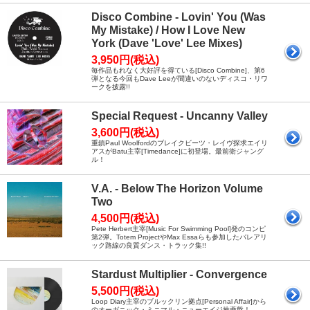
Disco Combine - Lovin' You (Was
My Mistake) / How I Love New
York (Dave 'Love' Lee Mixes)
3,950円(税込)
毎作品もれなく大好評を得ている[Disco Combine]、第6
弾となる今回もDave Leeが間違いのないディスコ・リワ
ークを披露!!
Special Request - Uncanny Valley
3,600円(税込)
重鎮Paul Woolfordのブレイクビーツ・レイヴ探求エイリ
アスがBatu主宰[Timedance]に初登場。最前衛ジャング
ル！
V.A. - Below The Horizon Volume
Two
4,500円(税込)
Pete Herbert主宰[Music For Swimming Pool]発のコンピ
第2弾。Totem ProjectやMax Essaらも参加したバレアリ
ック路線の良質ダンス・トラック集!!
Stardust Multiplier - Convergence
5,500円(税込)
Loop Diary主宰のブルックリン拠点[Personal Affair]から
のオーガニック・ミニマル・ニューエイジ推薦盤！