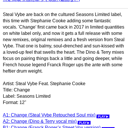
Steal Vybe are back on the cultured Seasons Limited label,
this time with Stephanie Cooke adding some fantastic
vocals. 'Change' first came back in 2017 in limited quantities
on white label only, and now it gets a full release with some
new remixes, original remixes and a fresh version from Steal
Vybe. That one is balmy, soul-drenched and sun-kissed with
a loved-up feel that swells the heart. The Dino & Terry mixes
focus on pairing things back a little and going deeper, while
French house legend Franck Roger ups the ante with some
heftier drum weight.
Artist: Steal Vybe Feat. Stephanie Cooke
Title: Change
Label: Seasons Limited
Format: 12"
A1: Change (Steal Vybe Retouched Soul mix)
A2: Change (Dino & Terry vocal mix)
B1: Change (Franck Roger’s Street Vox version)