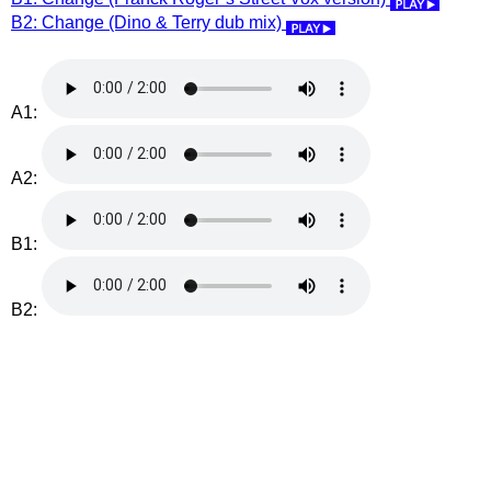
B2: Change (Dino & Terry dub mix)
A1:
A2:
B1:
B2: