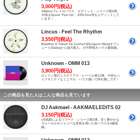
3,000円(税込)
Villabosプレイのハウス・エディット・シリーズ第3弾。
今回はSpook "Feel Up”、KRS-One等をエディットして
います！
Lincus - Feel The Rhythm
3,550円(税込)
Brawther & Tristan Da Cunhaの[Dungeon Meat]オフシ
ュート[Slabs]から強力新人。ガチ即戦力ハウス最前線。
Unknown - OMM 013
3,900円(税込)
ロンドン発のミステリアス・レーベル第13弾。今回もハ
イクオリティなミニマル・ハウス揃いで外れ無しです！
この商品を見た人はこんな商品も見ています
DJ Aakmael - AAKMAELEDITS 02
3,150円(税込)
US気鋭によるリワーク・シリーズ第2弾。甘く艶やかな
ヴォーカルやジャジーな音色を用いた良ハウスを4曲収
録。