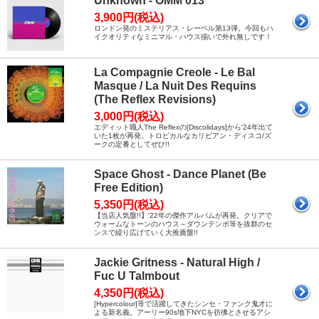
Unknown - OMM 013
3,900円(税込)
ロンドン発のミステリアス・レーベル第13弾。今回もハ
イクオリティなミニマル・ハウス揃いで外れ無しです！
La Compagnie Creole - Le Bal
Masque / La Nuit Des Requins
(The Reflex Revisions)
3,000円(税込)
エディット職人The Reflexの[Discolidays]から'24年出て
いた1枚が再発。トロピカルなカリビアン・ディスコ/ズ
ークの定番としてぜひ!!
Space Ghost - Dance Planet (Be
Free Edition)
5,350円(税込)
【当店人気盤!!】'22年の傑作アルバムが再発。クリアで
ウォームなトーンのハウス～ダウンテンポ等を抜群のセ
ンスで繰り広げていく大推薦盤!!
Jackie Gritness - Natural High /
Fuc U Talmbout
4,350円(税込)
[Hypercolour]等で活躍してきたシンセ・ファンク鬼才に
よる新名義。アーリー90s地下NYCを彷彿とさせるアシ