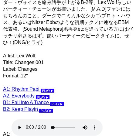
ダー・ヴォイスも絡み諸手が上がるB-2等、Lex Wolfらしい
パーティー・チューンが出揃いました。[M.A.D]ファンには
もちろんのこと、ダークでコミカルなシカゴ/プロト・ハウ
ス、あるいはNitzer Ebbのような初期テクノに連なるEBM
代表格、[Sound Metaphors]系再発etcを追っている方にはバ
ッチリ刺さるはず。熱いパーティーのピークタイムに、ぜ
ひ！(DNG/ヒライ)
Artist: Lex Wolf
Title: Changes 001
Label: Changes
Format: 12"
A1: Rhythm Papi
A2: Everybody
B1: Fall Into A Trance
B2: Keep Playin
A1: