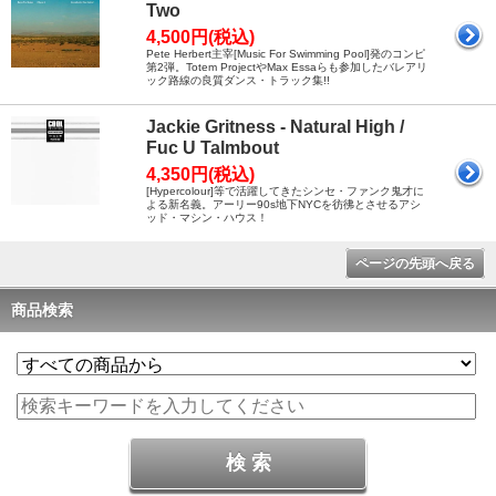
Two
4,500円(税込)
Pete Herbert主宰[Music For Swimming Pool]発のコンピ
第2弾。Totem ProjectやMax Essaらも参加したバレアリ
ック路線の良質ダンス・トラック集!!
Jackie Gritness - Natural High /
Fuc U Talmbout
4,350円(税込)
[Hypercolour]等で活躍してきたシンセ・ファンク鬼才に
よる新名義。アーリー90s地下NYCを彷彿とさせるアシ
ッド・マシン・ハウス！
ページの先頭へ戻る
商品検索