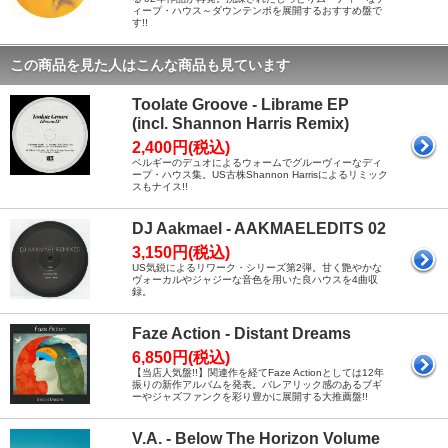
ィープ・ハウス～ダウンテンポを展開するおすすめ盤で
す!!
この商品を見た人はこんな商品も見ています
Toolate Groove - Librame EP
(incl. Shannon Harris Remix)
2,400円(税込)
ベルギーのデュオによるウォームでグルーヴィーなディ
ープ・ハウス集。US古株Shannon Harrisによるリミック
スもナイス!!
DJ Aakmael - AAKMAELEDITS 02
3,150円(税込)
US気鋭によるリワーク・シリーズ第2弾。甘く艶やかな
ヴォーカルやジャジーな音色を用いた良ハウスを4曲収
録。
Faze Action - Distant Dreams
6,850円(税込)
【当店人気盤!!】関連作を経てFaze Actionとしては12年
振りの新作アルバムを発表。バレアリック感のあるブギ
ーやジャズファンクを彩り豊かに展開する大推薦盤!!
V.A. - Below The Horizon Volume