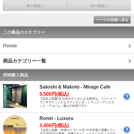
前の商品へ
次の商品へ
ページの先頭へ戻る
この商品のカテゴリー
House
商品カテゴリー一覧
同時購入商品
Satoshi & Makoto - Mirage Cafe
5,500円(税込)
【当店人気盤!!】日本のデュオによる新作は、ドリーミー
でシネマティックなダウンテンポ・トラック～アンビエ
ント・アルバム。極上の内容です!!
Ronin - Luxuru
3,400円(税込)
【当店人気盤、待望のリプレス!!】中古市場で高騰してい
る'02年作品が再発。洗練されたしっとりムーディーなデ