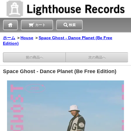
カート
検索
ホーム
＞
House
＞
Space Ghost - Dance Planet (Be Free
Edition)
前の商品へ
次の商品へ
Space Ghost - Dance Planet (Be Free Edition)