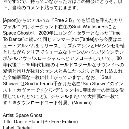
容ですので、持っていなかった方はこの機会にどうぞ。以
下、当時のコメント貼っておきます。
[Apron]からのアルバム『Free 2 B』でも話題を呼んだカリ
フォルニアはオークランド在住のSudi Wachspressこと
Space Ghostが、2020年にロング・セラーとなった"Time
To Dance"に続いて同じデンマークの[Tartlet]から今度はニ
ュー・アルバムをリリース。リズムマシンとFMシンセを軸
としながらクリアでウォームなトーンのハウス/ダウンテン
ポ/チルアウト/スロージャムへとアプローチしていて、'80
年代後半～'90年代初頭のオールドスクールなサウンドへの
愛情と拘りが抜群のセンスと共にたっぷりと落とし込まれ
た全編最高な一枚に仕上がっています。なお、"Soul
Shower"はSoichi Terada手がけた名曲"Sun Shower"のイン
スト・カヴァーです(パンデミック中に寺田創一の音源を愛
聴していたとのこと)。ジャンルまたいで大推薦の一枚で
す！※ダウンロードコード付属。(Morihiro)
Artist: Space Ghost
Title: Dance Planet (Be Free Edition)
Label: Tartelet