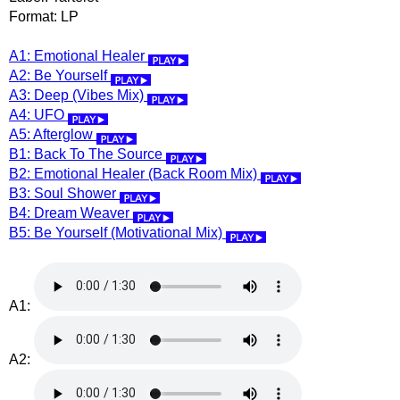
Format: LP
A1: Emotional Healer
A2: Be Yourself
A3: Deep (Vibes Mix)
A4: UFO
A5: Afterglow
B1: Back To The Source
B2: Emotional Healer (Back Room Mix)
B3: Soul Shower
B4: Dream Weaver
B5: Be Yourself (Motivational Mix)
A1:
A2: