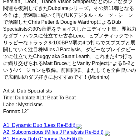
Persian、Doof、Trance Vision Steppersなどのレアなダブ
関連を復刻してきたDubplateシリーズ。その第11弾となる
今作は、第9弾に続いて再びUKデジタル・ルーツ・シーン
で活躍したChris Petter & Dougie WardropによるDub
Specialistsの90's音源をチョイスしたエディット集。即戦力
なダブ・ハウスに仕立てた古参Lexx、ヒプノティックでト
リッピーなトラックを100BPM弱の4つ打ちでズブズブと展
開していく注目株Miles J Paralysis、ダビーなブレイクビー
ツに仕立てたChuggy aka Stuart Learth、これまた4つ打ち
に織り交ぜられるMatt BruceことVanity ProjectによるB-2と
いう4バージョンを収録。前回同様、またしても全曲良いの
で広範囲のダブ好きにおすすめです！(Morihiro)
Artist: Dub Specialists
Title: Dubplate #11: Beat To Beat
Label: Mysticisms
Format: 12"
A1: Dynamic Duo (Less Re-Edit)
A2: Subconscious (Miles J Paralysis Re-Edit)
B1: Heavy Dub (Chuggy Re-Edit)