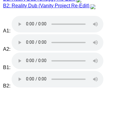
B2: Reality Dub (Vanity Project Re-Edit)
A1:
A2:
B1:
B2: