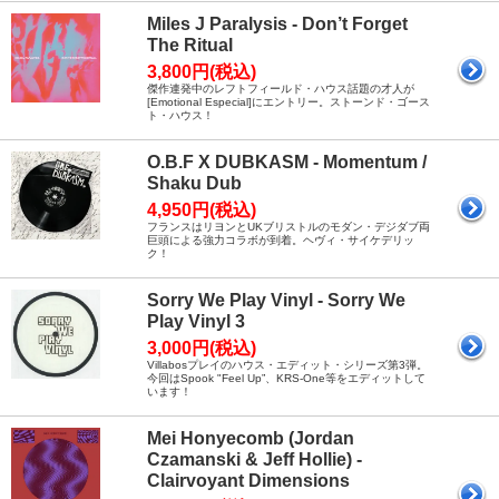
Miles J Paralysis - Don’t Forget
The Ritual
3,800円(税込)
傑作連発中のレフトフィールド・ハウス話題の才人が
[Emotional Especial]にエントリー。ストーンド・ゴース
ト・ハウス！
O.B.F X DUBKASM - Momentum /
Shaku Dub
4,950円(税込)
フランスはリヨンとUKブリストルのモダン・デジダブ両
巨頭による強力コラボが到着。ヘヴィ・サイケデリッ
ク！
Sorry We Play Vinyl - Sorry We
Play Vinyl 3
3,000円(税込)
Villabosプレイのハウス・エディット・シリーズ第3弾。
今回はSpook "Feel Up”、KRS-One等をエディットして
います！
Mei Honyecomb (Jordan
Czamanski & Jeff Hollie) -
Clairvoyant Dimensions