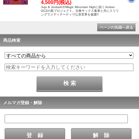
4,500円(税込)
Juju & JordashやMagic Mountain Highに続くJordan
GCZの新プロジェクト。古株サックス奏者と共にスリリ
ングでメディテーティヴな音世界を披露!!
ページの先頭へ戻る
商品検索
メルマガ登録・解除