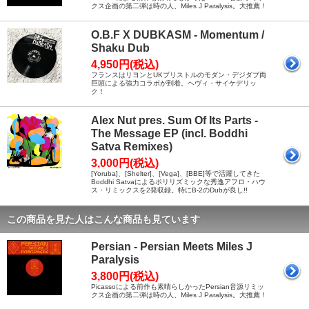
クス企画の第二弾は時の人、Miles J Paralysis。大推薦！
O.B.F X DUBKASM - Momentum /
Shaku Dub
4,950円(税込)
フランスはリヨンとUKブリストルのモダン・デジダブ両
巨頭による強力コラボが到着。ヘヴィ・サイケデリッ
ク！
Alex Nut pres. Sum Of Its Parts -
The Message EP (incl. Boddhi
Satva Remixes)
3,000円(税込)
[Yoruba]、[Shelter]、[Vega]、[BBE]等で活躍してきた
Boddhi Satvaによるポリリズミックな秀逸アフロ・ハウ
ス・リミックスを2発収録。特にB-2のDubが良し!!
この商品を見た人はこんな商品も見ています
Persian - Persian Meets Miles J
Paralysis
3,800円(税込)
Picassoによる前作も素晴らしかったPersian音源リミッ
クス企画の第二弾は時の人、Miles J Paralysis。大推薦！