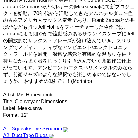
Jordan Czamanskiがベルギーの[Meakusma]にて新プロジェ
クトを始動。'70年代から活動してきたアムステルダム在住
の古株アメリカ人サックス奏者であり、Frank Zappaとの共
演歴なども持つJeff Hollieをフィーチャーした今作では、
Jordanによる細やかで流動感のあるサウンドスケープにJeff
の開放的なサックス・フレーズが溶け込んでいき、スリリ
ングでメディテーティヴなアンビエント/エレクトロニッ
ク・ワールドを展開。深遠な感覚と有機的な温もりを併せ
持ちながら聴く者をじっくり引き込んでいく意欲作に仕上
がっています。アンビエント/エクスペリメンタルのみなら
ず、前衛ジャズのような解釈でも楽しめるのではないでし
ょうか。 おすすめの1枚です！(Morihiro)
Artist: Mei Honeycomb
Title: Clairvoyant Dimensions
Label: Meakusma
Format: 12"
A1: Squeaky Eye Syndrom
A2: Duct Tape Blues