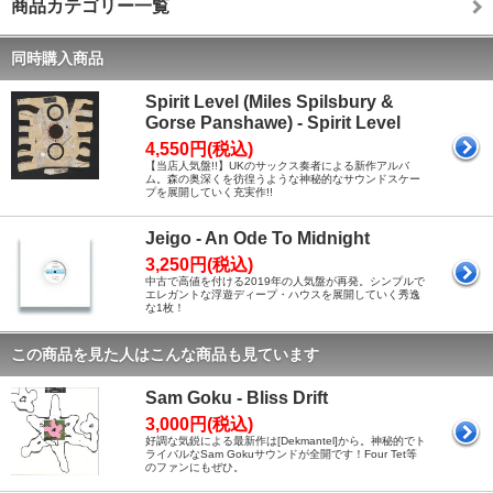
商品カテゴリー一覧
同時購入商品
Spirit Level (Miles Spilsbury &
Gorse Panshawe) - Spirit Level
4,550円(税込)
【当店人気盤!!】UKのサックス奏者による新作アルバ
ム。森の奥深くを彷徨うような神秘的なサウンドスケー
プを展開していく充実作!!
Jeigo - An Ode To Midnight
3,250円(税込)
中古で高値を付ける2019年の人気盤が再発。シンプルで
エレガントな浮遊ディープ・ハウスを展開していく秀逸
な1枚！
この商品を見た人はこんな商品も見ています
Sam Goku - Bliss Drift
3,000円(税込)
好調な気鋭による最新作は[Dekmantel]から。神秘的でト
ライバルなSam Gokuサウンドが全開です！Four Tet等
のファンにもぜひ。