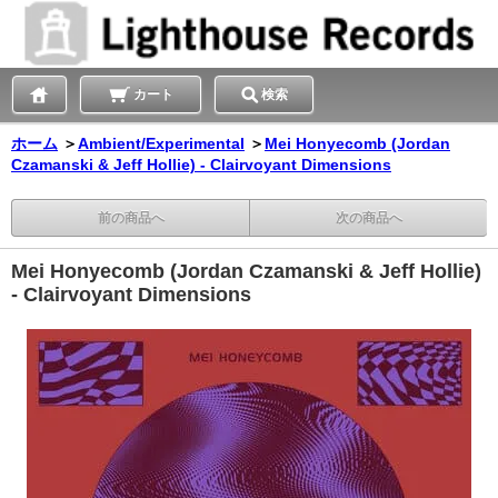
カート
検索
ホーム
＞
Ambient/Experimental
＞
Mei Honyecomb (Jordan
Czamanski & Jeff Hollie) - Clairvoyant Dimensions
前の商品へ
次の商品へ
Mei Honyecomb (Jordan Czamanski & Jeff Hollie)
- Clairvoyant Dimensions