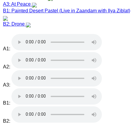
A3: At Peace
B1: Painted Desert Pastel (Live in Zaandam with Ilya Ziblat)
B2: Drone
A1:
A2:
A3:
B1:
B2: