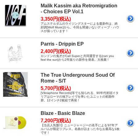
Malik Kassim aka Retromigration
- Choices EP Vol.1
3,350円(税込)
アムステルダムのライジングスターによる最新作は、絶
好調[Wolf Music]から。今回も間違いないディープ・ハウ
スが揃っています！
Parris - Drippin EP
2,400円(税込)
ロンドンの鬼才がCall Superと共同運営する[can you
feel the sun]から2年振りの新作を発表。大推薦！
The True Underground Soud Of
Rome - S/T
5,700円(税込)
[Vibraphone Records]等でも知られる、90年代初頭イタ
リアはローマの地下レイヴを率いたユニットの初期作
群。12インチ2枚組で再発！
Blaze - Basic Blaze
7,200円(税込)
【当店人気盤!!】ニュージャージーの名手による'97年ア
ルバムが限定リプレス。名曲が詰まった今なお最高な1枚
です！