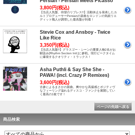
Persian - Persian Meets Picasso
3,800円(税込)
【当店人気盤、待望のリプレス!!】活動休止を発表したカ
ルトプロデューサーPersianの楽曲をロンドンの気鋭リエ
ディット職人が調理した最高盤が到着！
Stevie Cox and Ansboy - Twice
Like Rice
3,350円(税込)
【当店人気盤!!】グラスゴー・シーンの重要人物2名がお
馴染み[Rhythm Section Intl.]に参戦。現行ピークタイム
に爆発するクオリティ・トラックス！
Asha Puthli & Say She She -
PAWA! (incl. Crazy P Remixes)
3,600円(税込)
古参によるまさかの新曲。爽やかな高揚感とポジティヴ
なフィーリング溢れるディスコ・ファンクを展開してい
く最高の1枚です！
ページの先頭へ戻る
商品検索