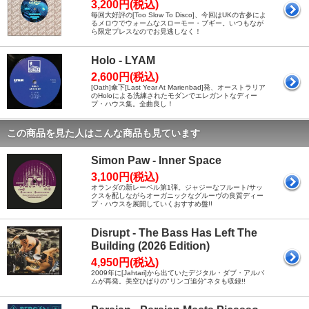
3,200円(税込)
毎回大好評の[Too Slow To Disco]、今回はUKの古参によ
るメロウでウォームなスローモー・ブギー。いつもなが
ら限定プレスなのでお見逃しなく！
Holo - LYAM
2,600円(税込)
[Oath]傘下[Last Year At Marienbad]発、オーストラリア
のHoloによる洗練されたモダンでエレガントなディー
プ・ハウス集。全曲良し！
この商品を見た人はこんな商品も見ています
Simon Paw - Inner Space
3,100円(税込)
オランダの新レーベル第1弾。ジャジーなフルート/サッ
クスを配しながらオーガニックなグルーヴの良質ディー
プ・ハウスを展開していくおすすめ盤!!
Disrupt - The Bass Has Left The
Building (2026 Edition)
4,950円(税込)
2009年に[Jahtari]から出ていたデジタル・ダブ・アルバ
ムが再発。美空ひばりの"リンゴ追分"ネタも収録!!