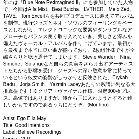
年には『Blue Note Re:imagined II』にも参加していた人物
で、今回はAlfa Mist、Beat Butcha、LVTHER、Melo Zed、
TAVE、Tom Excellらを共同プロデュースに迎えてアルバム
を制作。現行ジャズとネオ・ソウルのフィーリングをベー
スとしながら、エレクトロニックな要素やダンサブルなア
プローチもバランス良く取り入れていき、美しさと深みを
備えたヴォーカル・アルバムを作り上げています。最初か
ら最後まで本当に良い曲が揃っており、2枚組仕様ですが全
編さらりと聴き通せてしまいます。Stevie Wonder、Nina
Simone、Solangeなど自らの真実をさらけ出すアーティス
トたちから影響を受け、ジャズへの深い敬意を常に持って
いるという彼女の姿勢がしっかりと反映された、Erykah
Badu、Jorja Smith、Yazmin Laceyあたりの系譜に列なる大
推薦盤です！※クリア・ヴァイナル仕様、限定300枚プレ
ス。高値ではありますが、後から手に入れようとすると難
しいかもですのであるうちにどうぞ。(Morihiro)
Artist: Ego Ella May
Title: Good Intentions
Label: Believe Recordings
Format: 2LP