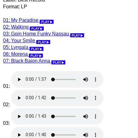
Format: LP
01: My Paradise
02: Walking
03: Goin Home Funky Nassau
04: Your Smile
05: Lyngala
06: Morena
07: Black Bajon Anna
01:
02:
03: