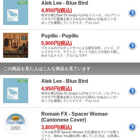
Alek Lee - Blue Bird
4,950円(税込)
奇才が再び[Isle Of Jura]からLPをリリース。バレアリッ
クやダブの要素を取り入れながら味わいのあるシンセ・
ポップを展開していくナイス・アルバム!!
Pupillo - Pupillo
5,900円(税込)
ブラジルのプロデューサーによる要注目作。ジャズ、ブ
レイクビーツ、ラウンジ、サントラあたりの流れで楽し
めそうなナイス・アルバムです!!
この商品を見た人はこんな商品も見ています
Alek Lee - Blue Bird
4,950円(税込)
奇才が再び[Isle Of Jura]からLPをリリース。バレアリッ
クやダブの要素を取り入れながら味わいのあるシンセ・
ポップを展開していくナイス・アルバム!!
Romain FX - Spacer Woman
(Cantonese Cover)
3,800円(税込)
イタロ金字塔"Spacer Woman"の広東語カヴァーが再リ
リース。[Bless You]盤を買い逃していた方は、お見逃し
なく！