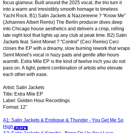
focus glamour. Built around the 2025 vocal, the trio turn it
into a warm and irresistibly smooth homage to timeless
Yacht Rock. B1) Satin Jackets & Nazzereene ? “Know Me”
(Johannes Albert Remix) The Berlin producer dives deep
into Chicago house aesthetics and delivers a crisp, rolling
late night tool that lights up any club at peak time. B2) Satin
Jackets feat. Seint Monet ? “Control” (Ceci Remix) Ceci
closes the EP with a dreamy, slow burning rework that wraps
Seint Monet’s vocal in hazy pads and gentle after hours
warmth. Extra Mile EP is the kind of twelve inch you do not
pass on. A tight, potent combination of artists who elevate
each other with ease.
Artist: Satin Jackets
Title: Extra Mile EP
Label: Golden Hour Recordings
Format: 12"
A1: Satin Jackets & Erobique & Thunder - You Get Me So
High