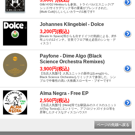
Gilb'rやDJ Himitsuらも参加。トライバル/エスニック/ア
シッド/サイケデリック等の要素がブレンドされた、
[Multi Culti]らしいしいカラーの1枚です!!
Johannes Klingebiel - Dolce
3,200円(税込)
[Beats In Space]等からも出すドイツの気鋭による、約5
年ぶりの12インチ。甘美でフロア映え必至のシンセ・デ
ィスコ！
Payfone - Dime Algo (Black
Science Orchestra Remixes)
3,900円(税込)
【当店人気盤!!】人気ユニットの新作は[Leng]から。
Black Science Orchestraもリミックスで参加した、シン
プルで中毒性の高い大推薦スローモー・ブギーです!!
Alma Negra - Free EP
2,550円(税込)
【当店人気盤!!】[Heist]等でお馴染みのスイスのユニット
が[Toy Tonics]にエントリー。アフロ/ジャズ/イタロ等を
昇華したナイスなディスコハウス!!
ページの先頭へ戻る