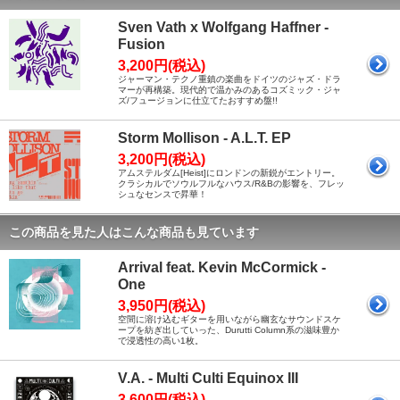
Sven Vath x Wolfgang Haffner -
Fusion
3,200円(税込)
ジャーマン・テクノ重鎮の楽曲をドイツのジャズ・ドラ
マーが再構築。現代的で温かみのあるコズミック・ジャ
ズ/フュージョンに仕立てたおすすめ盤!!
Storm Mollison - A.L.T. EP
3,200円(税込)
アムステルダム[Heist]にロンドンの新鋭がエントリー。
クラシカルでソウルフルなハウス/R&Bの影響を、フレッ
シュなセンスで昇華！
この商品を見た人はこんな商品も見ています
Arrival feat. Kevin McCormick -
One
3,950円(税込)
空間に溶け込むギターを用いながら幽玄なサウンドスケ
ープを紡ぎ出していった、Durutti Column系の滋味豊か
で浸透性の高い1枚。
V.A. - Multi Culti Equinox III
3,600円(税込)