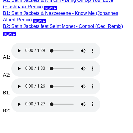
A2: Satin Jackets & Kimchii - Bring On Up Your Love
(Flashbaxx Remix)
B1: Satin Jackets & Nazzereene - Know Me (Johannes
Albert Remix)
B2: Satin Jackets feat Seint Monet - Control (Ceci Remix)
A1:
A2:
B1:
B2: