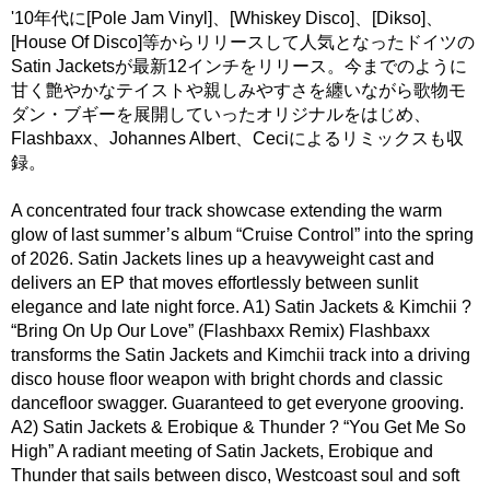
'10年代に[Pole Jam Vinyl]、[Whiskey Disco]、[Dikso]、
[House Of Disco]等からリリースして人気となったドイツの
Satin Jacketsが最新12インチをリリース。今までのように
甘く艶やかなテイストや親しみやすさを纏いながら歌物モ
ダン・ブギーを展開していったオリジナルをはじめ、
Flashbaxx、Johannes Albert、Ceciによるリミックスも収
録。
A concentrated four track showcase extending the warm
glow of last summer’s album “Cruise Control” into the spring
of 2026. Satin Jackets lines up a heavyweight cast and
delivers an EP that moves effortlessly between sunlit
elegance and late night force. A1) Satin Jackets & Kimchii ?
“Bring On Up Our Love” (Flashbaxx Remix) Flashbaxx
transforms the Satin Jackets and Kimchii track into a driving
disco house floor weapon with bright chords and classic
dancefloor swagger. Guaranteed to get everyone grooving.
A2) Satin Jackets & Erobique & Thunder ? “You Get Me So
High” A radiant meeting of Satin Jackets, Erobique and
Thunder that sails between disco, Westcoast soul and soft