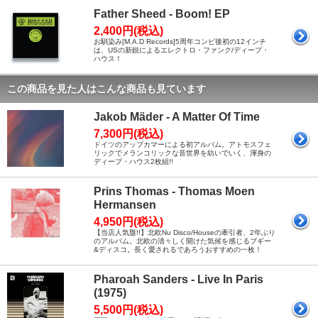
Father Sheed - Boom! EP
2,400円(税込)
お馴染み[M.A.D Records]5周年コンピ後初の12インチ
は、USの新鋭によるエレクトロ・ファンク/ディープ・
ハウス！
この商品を見た人はこんな商品も見ています
Jakob Mäder - A Matter Of Time
7,300円(税込)
ドイツのアップカマーによる初アルバム。アトモスフェ
リックでメランコリックな音世界を紡いでいく、渾身の
ディープ・ハウス2枚組!!
Prins Thomas - Thomas Moen
Hermansen
4,950円(税込)
【当店人気盤!!】北欧Nu Disco/Houseの牽引者、2年ぶり
のアルバム。北欧の清々しく開けた気候を感じるブギー
&ディスコ。長く愛されるであろうおすすめの一枚！
Pharoah Sanders - Live In Paris
(1975)
5,500円(税込)