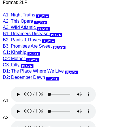
Format: 2LP
A1: Night Truths
A2: This Opera
A3: Wild Atlantic
B1: Dreamers Disease
B2: Rants & Raves
B3: Promises Are Sweet
C1: Kinship
C2: Mother
C3: Fifty
D1: The Place Where We Live
D2: December Dawn
A1:
A2: