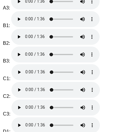
A3:
B1:
B2:
B3:
C1:
C2:
C3:
D1: