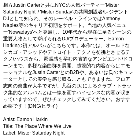
相方Justin Carterと共にNYCの人気パーティー'Mister
Saturday Night' / 'Mister Sunday’の共同創設者/レジデント
DJとして知られ、そのレーベル・ラインではAnthony
Naples等のキャリア初期をサポート。当地の人気ベニュ
ー'Nowadays'へと発展し、10年代から現在に至るシーンの
重要人物として挙げられるDJ/プロデューサー、Eamon
Harkinの初アルバムがこちらです。本作では、オールドな
シカゴ・アシッドやデトロイト・テクノを彷彿とさせるテ
クノ/ハウスから、緊張感を孕む内省的なアンビエント/ドロ
ーンまで、多様な楽曲群を展開。越境的な内容からはエモ
ーショナルなJustin CarterとのB2Bや、あるいは氏のキュレ
ーターとしての美学を感じ取ることもできますね。フロア
志向の楽曲が大半ですが、凡百のDJによるクラブ・トラッ
ク集的なアルバムとは一線を画すハイセンスな内容が収ま
っていますので、ぜひチェックしてみてください。おすす
め盤です！(DNG/ヒライ)
Artist: Eamon Harkin
Title: The Place Where We Live
Label: Mister Saturday Night