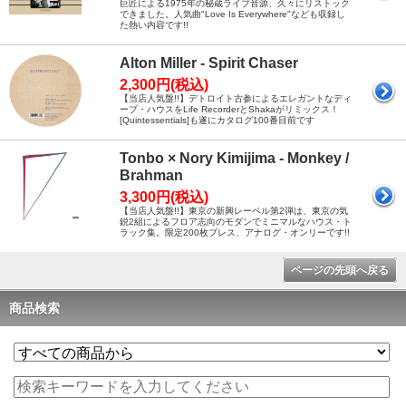
巨匠による1975年の秘蔵ライブ音源、久々にリストック
できました。人気曲"Love Is Everywhere"なども収録し
た熱い内容です!!
Alton Miller - Spirit Chaser
2,300円(税込)
【当店人気盤!!】デトロイト古参によるエレガントなディ
ープ・ハウスをLife RecorderとShakaがリミックス！
[Quintessentials]も遂にカタログ100番目前です
Tonbo × Nory Kimijima - Monkey /
Brahman
3,300円(税込)
【当店人気盤!!】東京の新興レーベル第2弾は、東京の気
鋭2組によるフロア志向のモダンでミニマルなハウス・ト
ラック集。限定200枚プレス、アナログ・オンリーです!!
ページの先頭へ戻る
商品検索